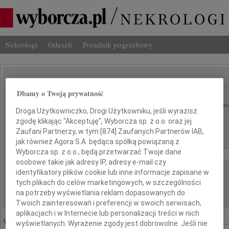
Nekrologi
Odeszli
Poradnik pogrzebowy
SZUKAJ NEKROLOGU
Dbamy o Twoją prywatność
Imię i nazwisko lub numer ogłoszenia:
szu
Droga Użytkowniczko, Drogi Użytkowniku, jeśli wyrazisz
zgodę klikając "Akceptuję", Wyborcza sp. z o.o. oraz jej
Miasto:
Region:
Zaufani Partnerzy, w tym [
874
] Zaufanych Partnerów IAB,
jak również Agora S.A. będąca spółką powiązaną z
Data:
Wyborcza sp. z o.o., będą przetwarzać Twoje dane
od:
do:
osobowe takie jak adresy IP, adresy e-mail czy
Liczba wyników na stronie:
identyfikatory plików cookie lub inne informacje zapisane w
tych plikach do celów marketingowych, w szczególności
na potrzeby wyświetlania reklam dopasowanych do
Twoich zainteresowań i preferencji w swoich serwisach,
aplikacjach i w Internecie lub personalizacji treści w nich
Wyróżnione ogłoszenia:
wyświetlanych. Wyrażenie zgody jest dobrowolne. Jeśli nie