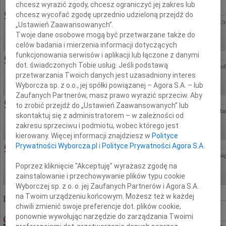
chcesz wyrazić zgody, chcesz ograniczyć jej zakres lub
MARIANNA CZASAK
07.08.2026WARSZAWA
chcesz wycofać zgodę uprzednio udzieloną przejdź do
W dniu 22 lipca 2026 roku zmarła w wieku 90 lat Marianna Czasak z domu Krysiak Ur
„Ustawień Zaawansowanych”.
dnia 10 sierpnia 2026 roku (poniedziałek) o godzinie 11:30 w Sali B Domu...
Twoje dane osobowe mogą być przetwarzane także do
celów badania i mierzenia informacji dotyczących
funkcjonowania serwisów i aplikacji lub łączone z danymi
EUGENIUSZ BUTRUK
07.08.2026CAŁA POLSKA
dot. świadczonych Tobie usług. Jeśli podstawą
Żegnamy z poczuciem nieodżałowanej straty Mistrza i Wizjonera Gastroenterologii Pro
przetwarzania Twoich danych jest uzasadniony interes
Profesora nikt nie zastąpi Z żalem wychowankowie Jarosław i Anna Regułowie
Wyborcza sp. z o.o., jej spółki powiązanej – Agora S.A. – lub
Zaufanych Partnerów, masz prawo wyrazić sprzeciw. Aby
06.08.2026KATOWICE
to zrobić przejdź do „Ustawień Zaawansowanych” lub
Drogiej Koleżance Sabinie Kacan składamy wyrazy współczucia z powodu śmierci Ma
skontaktuj się z administratorem – w zależności od
przeżywamy to smutne wydarzenie. Zarząd, Koleżanki i Koledzy z Vinci & Vinci
zakresu sprzeciwu i podmiotu, wobec którego jest
kierowany. Więcej informacji znajdziesz w
Polityce
MAŁGORZATA KOŚCIELSKA
06.08.2026CAŁA POLSKA
Prywatności Wyborcza.pl
i
Polityce Prywatności Agora S.A.
Z głębokim smutkiem żegnamy Panią Profesor Małgorzatę Kościelską naszą Mistrzynię
klinicznej dziecka w Polsce, osobę, która uczyła nas myślenia...
Poprzez kliknięcie "Akceptuję" wyrażasz zgodę na
zainstalowanie i przechowywanie plików typu cookie
Wyborczej sp. z o. o. jej Zaufanych Partnerów i Agora S.A.
na Twoim urządzeniu końcowym. Możesz też w każdej
Liczba znalezionych nekrologów: 322 864
chwili zmienić swoje preferencje dot. plików cookie,
JOANNA MIKULSKA-MEDER
ponownie wywołując narzędzie do zarządzania Twoimi
30.06.2009WARSZAWA