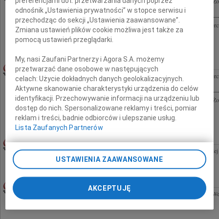
preferencjami dot. przetwarzania danych poprzez
Dr. n. med. Januszowi Mederowi wyrazy głębokiego współczucia z powodu śmierci Żon
Meder składa zespół Kliniki Nowotworów Piersi i Chirurgii...
odnośnik „Ustawienia prywatności” w stopce serwisu i
przechodząc do sekcji „Ustawienia zaawansowane”.
Dr. n. med. Januszowi Mederowi wyrazy najszczerszego współczucia z powodu śmierci
Zmiana ustawień plików cookie możliwa jest także za
Mikulskiej-Meder składa Polskie Towarzystwo do Badań nad Rakiem Piersi
pomocą ustawień przeglądarki.
My, nasi Zaufani Partnerzy i Agora S.A. możemy
JOANNA MIKULSKA-MEDER
30.06.2009WARSZAWA
przetwarzać dane osobowe w następujących
Dr. n. med. Januszowi Mederowi wyrazy najszczerszego współczucia z powodu śmierci
celach:
Użycie dokładnych danych geolokalizacyjnych.
Mikulskiej-Meder składa Polskie Towarzystwo do Badań nad Rakiem Piersi
Aktywne skanowanie charakterystyki urządzenia do celów
identyfikacji. Przechowywanie informacji na urządzeniu lub
Dr. n. med. Januszowi Mederowi wyrazy głębokiego współczucia z powodu śmierci Żon
dostęp do nich. Spersonalizowane reklamy i treści, pomiar
Meder składa zespół Kliniki Nowotworów Piersi i Chirurgii...
reklam i treści, badnie odbiorców i ulepszanie usług.
Lista Zaufanych Partnerów
30.06.2009GDAŃSK
Wyrazy głębokiego współczucia i żalu z powodu śmierci Ojca Hannie Foltyn-Kubickiej
USTAWIENIA ZAAWANSOWANE
Parlamentarnego Prawo i Sprawiedliwość Przewodniczący KP PiS Przemysław...
30.06.2009CAŁA POLSKA
AKCEPTUJĘ
Panu Doktorowi Andrzejowi Komorowskiemu Prezesowi Krajowej Rady Lekarsko-Wetery
współczucia z powodu śmierci Matki w imieniu samorządu lekarzy weterynarii...