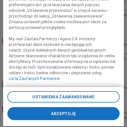
Z głębokim żalem zawiadamiamy o śmierci doc. dr hab. med. Joanny Meder Psychiatry, w
preferencjami dot. przetwarzania danych poprzez
Głównego Polskiego Towarzystwa Psychiatrycznego, szanowanej i cenionej...
odnośnik „Ustawienia prywatności” w stopce serwisu i
W dniu 28 czerwca 2009 roku odeszła Joanna Meder Człowiek niezwykłej dobroci, cie
przechodząc do sekcji „Ustawienia zaawansowane”.
głębokiego współczucia dr. n. med. Januszowi Mederowi, Synowi oraz...
Zmiana ustawień plików cookie możliwa jest także za
pomocą ustawień przeglądarki.
JOANNA MEDER
30.06.2009CAŁA POLSKA
My, nasi Zaufani Partnerzy i Agora S.A. możemy
W dniu 28 czerwca 2009 roku odeszła Joanna Meder Człowiek niezwykłej dobroci, cie
przetwarzać dane osobowe w następujących
głębokiego współczucia dr. n. med. Januszowi Mederowi, Synowi oraz...
celach:
Użycie dokładnych danych geolokalizacyjnych.
Aktywne skanowanie charakterystyki urządzenia do celów
Z głębokim żalem zawiadamiamy o śmierci doc. dr hab. med. Joanny Meder Psychiatry, w
identyfikacji. Przechowywanie informacji na urządzeniu lub
Głównego Polskiego Towarzystwa Psychiatrycznego, szanowanej i cenionej...
dostęp do nich. Spersonalizowane reklamy i treści, pomiar
reklam i treści, badnie odbiorców i ulepszanie usług.
Lista Zaufanych Partnerów
30.06.2009CAŁA POLSKA
Drogiemu Koledze Janowi Habratowi oraz Rodzinie i Bliskim wyrazy głębokiego współ
składają koleżanki i koledzy z Grupy ABN AMRO Polska
USTAWIENIA ZAAWANSOWANE
HALINA MICHALUK
30.06.2009ŁÓDŹ
Z głębokim żalem zawiadamiamy, że w dniu 27 czerwca 2009 roku zmarła nasza naju
AKCEPTUJĘ
długoletni Radca Prawny Uroczystość pogrzebowa odbędzie się w dniu 1 lipca 2009 rok