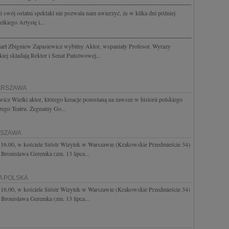
ci swój ostatni spektakl nie pozwala nam uwierzyć, że w kilka dni później
kiego Artystę i...
marł Zbigniew Zapasiewicz wybitny Aktor, wspaniały Profesor. Wyrazy
ej składają Rektor i Senat Państwowej...
WARSZAWA
icz Wielki aktor, którego kreacje pozostaną na zawsze w historii polskiego
naszego Teatru. Żegnamy Go...
RSZAWA
ie 16.00, w kościele Sióstr Wizytek w Warszawie (Krakowskie Przedmieście 34)
 Bronisława Geremka (zm. 13 lipca...
ŁA POLSKA
ie 16.00, w kościele Sióstr Wizytek w Warszawie (Krakowskie Przedmieście 34)
 Bronisława Geremka (zm. 13 lipca...