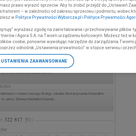
masz prawo wyrazić sprzeciw. Aby to zrobić przejdź do „Ustawień Z
6CAŁA POLSKA
istratorem – w zależności od zakresu sprzeciwu i podmiotu, wobec któ
or Małgorzatę Kościelską naszą Mistrzynię i Współtwórczynię psychologii
dziesz w
Polityce Prywatności Wyborcza.pl
i
Polityce Prywatności Agor
zyła nas myślenia...
ceptuję" wyrażasz zgodę na zainstalowanie i przechowywanie plików t
ARSZAWA
Partnerów i Agora S.A. na Twoim urządzeniu końcowym. Możesz też w ka
rowskiego naszego serdecznego kolegę, radnego Gminy Dzielnicy-Żoliborz
 plików cookie, ponownie wywołując narzędzie do zarządzania Twoimi 
y ŻKO " Solidarność" Działał z pasją w...
poprzez odnośnik „Ustawienia prywatności” w stopce serwisu i przec
ane”. Zmiana ustawień plików cookie możliwa jest także za pomocą u
AW
USTAWIENIA ZAAWANSOWANE
nerzy i Agora S.A. możemy przetwarzać dane osobowe w następującyc
owi Prezesowi Zarządu Mercedes-Benz Grupa Wróbel wyrazy głębokiego
 z powodu śmierci ukochanej Babci...
okalizacyjnych. Aktywne skanowanie charakterystyki urządzenia do ce
cji na urządzeniu lub dostęp do nich. Spersonalizowane reklamy i tre
w i ulepszanie usług.
Lista Zaufanych Partnerów
POLSKA
wiadomość o śmierci naszego Kolegi, członka Stowarzyszenia Generałów
w st. spocz. Zenona Smolarka Generał...
w: 322 817
AKÓW