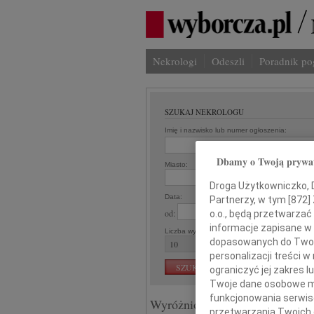
Nekrologi
Odeszli
Poradnik p
SZUKAJ NEKROLOGU
Imię i nazwisko lub numer ogłoszenia:
Dbamy o Twoją prywa
Miasto:
Re
Droga Użytkowniczko, Dr
Data:
Partnerzy, w tym [
872
]
od:
o.o., będą przetwarzać 
informacje zapisane w
Liczba wyników na stronie:
dopasowanych do Twoich
personalizacji treści 
ograniczyć jej zakres
Twoje dane osobowe mo
funkcjonowania serwisó
Wyróżnione ogłoszenia:
przetwarzania Twoich da