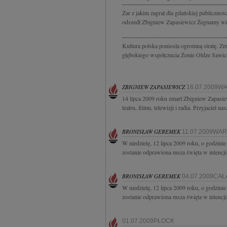
Żar z jakim zagrał dla gdańskiej publicznoś
odszedł Zbigniew Zapasiewicz Żegnamy wiel
Kultura polska poniosła ogromną stratę. Z
głębokiego współczucia Żonie Oldze Sawicki
ZBIGNIEW ZAPASIEWICZ
16.07.2009
14 lipca 2009 roku zmarł Zbigniew Zapasiew
teatru, filmu, telewizji i radia. Przyjaciel 
BRONISŁAW GEREMEK
11.07.2009WA
W niedzielę, 12 lipca 2009 roku, o godzin
zostanie odprawiona msza święta w intencji
BRONISŁAW GEREMEK
04.07.2009CA
W niedzielę, 12 lipca 2009 roku, o godzin
zostanie odprawiona msza święta w intencji
01.07.2009PŁOCK