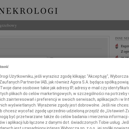
ogrzebowy
INNE NE
Eugen
Z ogr
06.0
szukaj w treści:
Drogi
tność
gion:
Hube
Nie m
ogi Użytkowniku, jeśli wyrazisz zgodę klikając "Akceptuję", Wyborcza sp
Lucyn
 Zaufanych Partnerów IAB, jak również Agora S.A. będąca spółką powi
Nasze
do:
Twoje dane osobowe takie jak adresy IP, adresy e-mail czy identyfikato
Małgo
 tych plikach do celów marketingowych, w szczególności na potrzeby 
Z głę
 zainteresowań i preferencji w swoich serwisach, aplikacjach i w Int
+ wię
w nich wyświetlanych. Wyrażenie zgody jest dobrowolne. Jeśli nie chce
 lub chcesz wycofać zgodę uprzednio udzieloną przejdź do „Ustawień
gą być przetwarzane także do celów badania i mierzenia informacji
w i aplikacji lub łączone z danymi dot. świadczonych Tobie usług. Jeś
nych jest uzasadniony interes Wyborcza sp. z o.o., jej spółki powiąza