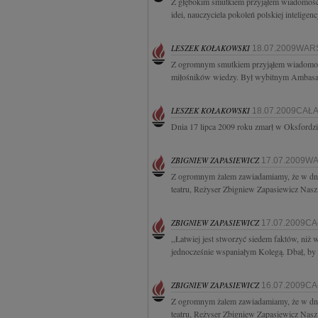
Z głębokim smutkiem przyjąłem wiadomość 
idei, nauczyciela pokoleń polskiej inteligen
LESZEK KOŁAKOWSKI
18.07.2009WA
Z ogromnym smutkiem przyjąłem wiadomoś
miłośników wiedzy. Był wybitnym Ambasad
LESZEK KOŁAKOWSKI
18.07.2009CAŁ
Dnia 17 lipca 2009 roku zmarł w Oksfordzi
ZBIGNIEW ZAPASIEWICZ
17.07.2009
Z ogromnym żalem zawiadamiamy, że w dniu
teatru, Reżyser Zbigniew Zapasiewicz Nasz 
ZBIGNIEW ZAPASIEWICZ
17.07.2009C
,,Łatwiej jest stworzyć siedem faktów, ni
jednocześnie wspaniałym Kolegą. Dbał, by a
ZBIGNIEW ZAPASIEWICZ
16.07.2009C
Z ogromnym żalem zawiadamiamy, że w dniu
teatru, Reżyser Zbigniew Zapasiewicz Nasz 