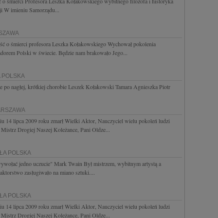
o śmierci Profesora Leszka Kołakowskiego wybitnego filozofa i historyka
cji W imieniu Samorządu...
RSZAWA
ć o śmierci profesora Leszka Kołakowskiego Wychował pokolenia
orem Polski w świecie. Będzie nam brakowało Jego...
A POLSKA
e po nagłej, krótkiej chorobie Leszek Kołakowski Tamara Agnieszka Piotr
WARSZAWA
 14 lipca 2009 roku zmarł Wielki Aktor, Nauczyciel wielu pokoleń ludzi
Mistrz Drogiej Naszej Koleżance, Pani Oldze...
AŁA POLSKA
ż wywołać jedno uczucie" Mark Twain Był mistrzem, wybitnym artystą a
ktorstwo zasługiwało na miano sztuki....
AŁA POLSKA
 14 lipca 2009 roku zmarł Wielki Aktor, Nauczyciel wielu pokoleń ludzi
Mistrz Drogiej Naszej Koleżance, Pani Oldze...