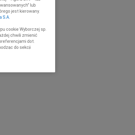
aawansowanych” lub
rego jest kierowany.
a S.A.
ypu cookie Wyborczej sp.
żdej chwili zmienić
preferencjami dot.
hodząc do sekcji
stawień przeglądarki.
h celach:
Użycie
lów identyfikacji.
ści, pomiar reklam i