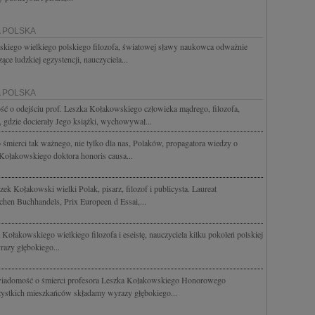
A POLSKA
kiego wielkiego polskiego filozofa, światowej sławy naukowca odważnie
ce ludzkiej egzystencji, nauczyciela...
A POLSKA
ć o odejściu prof. Leszka Kołakowskiego człowieka mądrego, filozofa,
ł, gdzie docierały Jego książki, wychowywał...
śmierci tak ważnego, nie tylko dla nas, Polaków, propagatora wiedzy o
a Kołakowskiego doktora honoris causa...
ek Kołakowski wielki Polak, pisarz, filozof i publicysta. Laureat
chen Buchhandels, Prix Europeen d Essai,...
ołakowskiego wielkiego filozofa i eseistę, nauczyciela kilku pokoleń polskiej
razy głębokiego...
 wiadomość o śmierci profesora Leszka Kołakowskiego Honorowego
ystkich mieszkańców składamy wyrazy głębokiego...