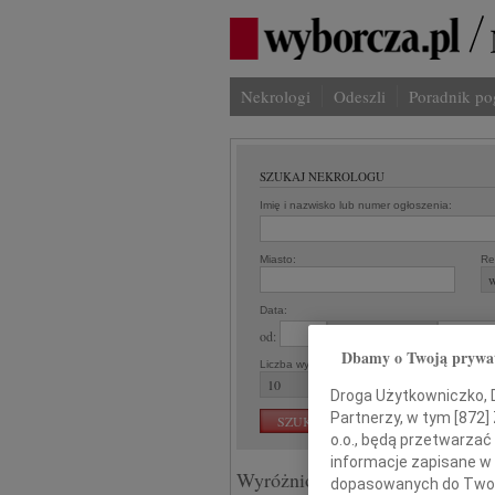
Nekrologi
Odeszli
Poradnik p
SZUKAJ NEKROLOGU
Imię i nazwisko lub numer ogłoszenia:
Miasto:
Re
Data:
od:
Dbamy o Twoją prywa
Liczba wyników na stronie:
Droga Użytkowniczko, Dr
Partnerzy, w tym [
872
]
o.o., będą przetwarzać 
informacje zapisane w
Wyróżnione ogłoszenia:
dopasowanych do Twoich