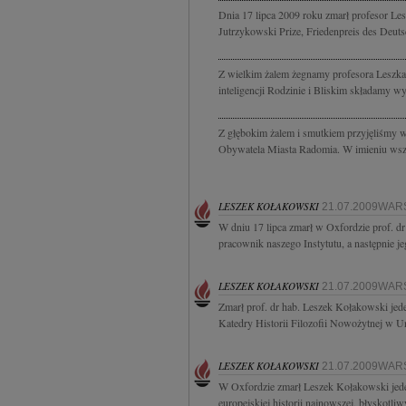
Dnia 17 lipca 2009 roku zmarł profesor Lesz
Jutrzykowski Prize, Friedenpreis des Deuts
Z wielkim żalem żegnamy profesora Leszka K
inteligencji Rodzinie i Bliskim składamy wy
Z głębokim żalem i smutkiem przyjęliśmy
Obywatela Miasta Radomia. W imieniu wsz
LESZEK KOŁAKOWSKI
21.07.2009WA
W dniu 17 lipca zmarł w Oxfordzie prof. dr
pracownik naszego Instytutu, a następnie 
LESZEK KOŁAKOWSKI
21.07.2009WA
Zmarł prof. dr hab. Leszek Kołakowski jede
Katedry Historii Filozofii Nowożytnej w U
LESZEK KOŁAKOWSKI
21.07.2009WA
W Oxfordzie zmarł Leszek Kołakowski jeden
europejskiej historii najnowszej, błyskotliwy