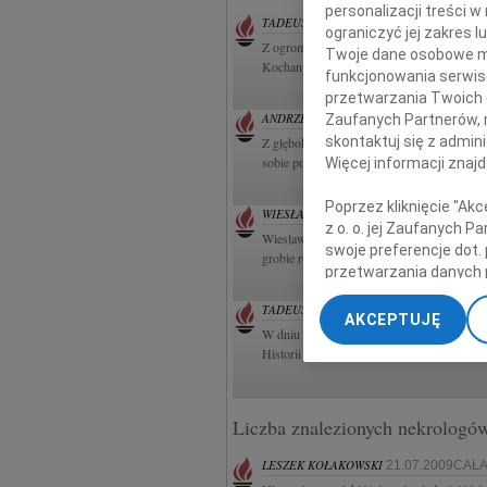
personalizacji treści 
TADEUSZ KOTŁOWSKI
05.08.2026POZ
ograniczyć jej zakres
Z ogromnym żalem i bólem w sercu zawiadam
Twoje dane osobowe mo
Kochany Mąż, Tata i Dziadek Profesor dr h
funkcjonowania serwisó
przetwarzania Twoich da
ANDRZEJ PERZANOWSKI
Zaufanych Partnerów, 
03.08.2026
skontaktuj się z admin
Z głębokim smutkiem i niedowierzaniem za
sobie pustkę, której nie sposób wypełnić.
Więcej informacji znaj
Poprzez kliknięcie "Ak
WIESŁAW PIETKUN
03.08.2026OLSZT
z o. o. jej Zaufanych 
Wiesław Pietkun Uroczystości pogrzebowe o
swoje preferencje dot.
grobie rodzinnym przy dźwiękach szanty 
przetwarzania danych 
„Ustawienia zaawansow
TADEUSZ KOTŁOWSKI
06.08.2026POZ
AKCEPTUJĘ
W dniu 3 sierpnia 2026 roku zmarł prof. dr
My, nasi Zaufani Part
Historii UAM w Poznaniu. Odszedł od nas w
dokładnych danych geol
Przechowywanie informa
treści, badnie odbiorcó
Liczba znalezionych nekrologó
LESZEK KOŁAKOWSKI
21.07.2009CAŁ