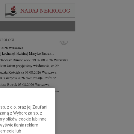
KROLOGI
8.2026
Warszawa
j kochanej i dzielnej Marylce Butruk...
 Tadeusz Duniec
wiek: 79
07.08.2026
Warszawa
lkim żalem przyjęliśmy wiadomość, że 29...
rzata Kościelska
07.08.2026
Warszawa
u 3 sierpnia 2026 roku zmarła Profesor...
iusz Butruk
05.08.2026
Warszawa
omnym żalem przyjęliśmy wiadomość o...
8.2026
Gdańsk
 Piotrze Koleżanki i Koledzy z firmy...
. z o.o. oraz jej Zaufani
cej
ązaną z Wyborcza sp. z
ry plików cookie lub inne
wyświetlania reklam
ernecie lub