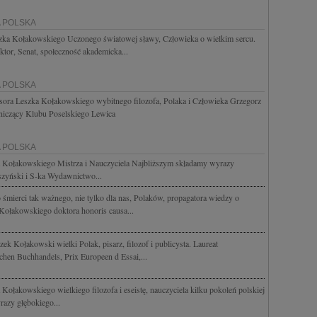
A POLSKA
ka Kołakowskiego Uczonego światowej sławy, Człowieka o wielkim sercu.
tor, Senat, społeczność akademicka...
A POLSKA
sora Leszka Kołakowskiego wybitnego filozofa, Polaka i Człowieka Grzegorz
iczący Klubu Poselskiego Lewica
A POLSKA
 Kołakowskiego Mistrza i Nauczyciela Najbliższym składamy wyrazy
zyński i S-ka Wydawnictwo...
śmierci tak ważnego, nie tylko dla nas, Polaków, propagatora wiedzy o
a Kołakowskiego doktora honoris causa...
ek Kołakowski wielki Polak, pisarz, filozof i publicysta. Laureat
chen Buchhandels, Prix Europeen d Essai,...
ołakowskiego wielkiego filozofa i eseistę, nauczyciela kilku pokoleń polskiej
razy głębokiego...