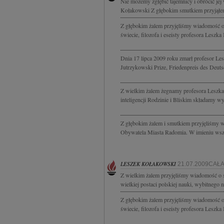
Nie możemy zgłębić tajemnicy i obrócić jej
Kołakowski Z głębokim smutkiem przyjąłem
Z głębokim żalem przyjęliśmy wiadomość o 
świecie, filozofa i eseisty profesora Leszk
Dnia 17 lipca 2009 roku zmarł profesor Lesz
Jutrzykowski Prize, Friedenpreis des Deuts
Z wielkim żalem żegnamy profesora Leszka K
inteligencji Rodzinie i Bliskim składamy wy
Z głębokim żalem i smutkiem przyjęliśmy
Obywatela Miasta Radomia. W imieniu wsz
LESZEK KOŁAKOWSKI
21.07.2009CAŁ
Z wielkim żalem przyjęliśmy wiadomość o ś
wielkiej postaci polskiej nauki, wybitnego 
Z głębokim żalem przyjęliśmy wiadomość o 
świecie, filozofa i eseisty profesora Leszk