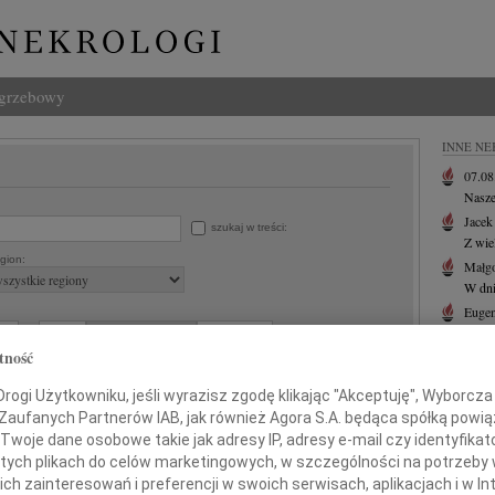
ogrzebowy
INNE NE
07.0
Nasze
Jacek
szukaj w treści:
Z wie
gion:
Małgo
W dni
Eugen
Z ogr
do:
tność
06.0
Drogi
ogi Użytkowniku, jeśli wyrazisz zgodę klikając "Akceptuję", Wyborcza sp
+ wię
 Zaufanych Partnerów IAB, jak również Agora S.A. będąca spółką powi
Twoje dane osobowe takie jak adresy IP, adresy e-mail czy identyfikato
 tych plikach do celów marketingowych, w szczególności na potrzeby 
 zainteresowań i preferencji w swoich serwisach, aplikacjach i w Int