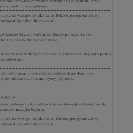
 w wiedzę, lecz ważne jest wiedzieć, że mamy z nią do czynienia Leszek
 wiadomość o śmierci profesora...
śmierci tak ważnego, nie tylko dla nas, Polaków, propagatora wiedzy o
a Kołakowskiego doktora honoris causa...
ek Kołakowski wielki Polak, pisarz, filozof i publicysta. Laureat
chen Buchhandels, Prix Europeen d Essai,...
ołakowskiego wielkiego filozofa i eseistę, nauczyciela kilku pokoleń polskiej
razy głębokiego...
 wiadomość o śmierci profesora Leszka Kołakowskiego Honorowego
ystkich mieszkańców składamy wyrazy głębokiego...
A POLSKA
mierci profesora Leszka Kołakowskiego światowej sławy filozofa i eseisty,
naukowca o niezwykle bogatej i...
śmierci tak ważnego, nie tylko dla nas, Polaków, propagatora wiedzy o
a Kołakowskiego doktora honoris causa...