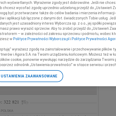
w nich wyświetlanych. Wyrażenie zgody jest dobrowolne. Jeśli nie chce
NAŃ
 lub chcesz wycofać zgodę uprzednio udzieloną przejdź do „Ustawień
iamy, że w dniu 3 sierpnia 2026 r. odszedł od nas w wieku 80 lat nasz
gą być przetwarzane także do celów badania i mierzenia informacji
ab. Tadeusz Kotłowski Ceremonia...
w i aplikacji lub łączone z danymi dot. świadczonych Tobie usług. Jeś
nych jest uzasadniony interes Wyborcza sp. z o.o., jej spółki powiąza
masz prawo wyrazić sprzeciw. Aby to zrobić przejdź do „Ustawień Z
WARSZAWA
istratorem – w zależności od zakresu sprzeciwu i podmiotu, wobec któ
wiadamiamy o śmierci dr n. med. Andrzeja Perzanowskiego Pozostawił po
 Był wyjątkowym Człowiekiem....
dziesz w
Polityce Prywatności Wyborcza.pl
i
Polityce Prywatności Agor
ceptuję" wyrażasz zgodę na zainstalowanie i przechowywanie plików t
YN
Partnerów i Agora S.A. na Twoim urządzeniu końcowym. Możesz też w ka
dbyły się w poniedziałek, 27 lipca 2026 roku a Prochy złożone zostały w
 plików cookie, ponownie wywołując narzędzie do zarządzania Twoimi 
na Cmentarzu Komunalnym w Bartoszycach przy...
poprzez odnośnik „Ustawienia prywatności” w stopce serwisu i przec
ane”. Zmiana ustawień plików cookie możliwa jest także za pomocą u
NAŃ
USTAWIENIA ZAAWANSOWANE
 hab. Tadeusz Kotłowski Przez całe swe życie był związany z Instytutem
nerzy i Agora S.A. możemy przetwarzać dane osobowe w następującyc
spaniały, życzliwy ludziom człowiek, dobry...
okalizacyjnych. Aktywne skanowanie charakterystyki urządzenia do ce
cji na urządzeniu lub dostęp do nich. Spersonalizowane reklamy i tre
w i ulepszanie usług.
Lista Zaufanych Partnerów
w: 322 821
A POLSKA