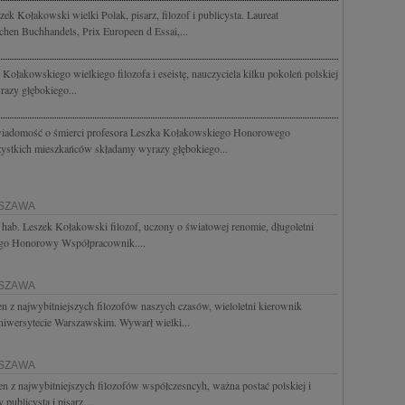
ek Kołakowski wielki Polak, pisarz, filozof i publicysta. Laureat
chen Buchhandels, Prix Europeen d Essai,...
ołakowskiego wielkiego filozofa i eseistę, nauczyciela kilku pokoleń polskiej
razy głębokiego...
 wiadomość o śmierci profesora Leszka Kołakowskiego Honorowego
ystkich mieszkańców składamy wyrazy głębokiego...
RSZAWA
 hab. Leszek Kołakowski filozof, uczony o światowej renomie, długoletni
jego Honorowy Współpracownik....
RSZAWA
n z najwybitniejszych filozofów naszych czasów, wieloletni kierownik
niwersytecie Warszawskim. Wywarł wielki...
RSZAWA
 z najwybitniejszych filozofów współczesncyh, ważna postać polskiej i
 publicysta i pisarz,...