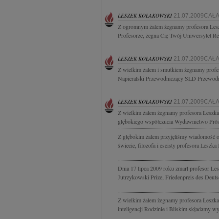
LESZEK KOŁAKOWSKI
21.07.2009CAŁ
Z ogromnym żalem żegnamy profesora Lesz
Profesorze, żegna Cię Twój Uniwersytet Rek
LESZEK KOŁAKOWSKI
21.07.2009CAŁ
Z wielkim żalem i smutkiem żegnamy profe
Napieralski Przewodniczący SLD Przewodn
LESZEK KOŁAKOWSKI
21.07.2009CAŁ
Z wielkim żalem żegnamy profesora Leszka
głębokiego współczucia Wydawnictwo Prós
Z głębokim żalem przyjęliśmy wiadomość o 
świecie, filozofa i eseisty profesora Leszk
Dnia 17 lipca 2009 roku zmarł profesor Lesz
Jutrzykowski Prize, Friedenpreis des Deuts
Z wielkim żalem żegnamy profesora Leszka K
inteligencji Rodzinie i Bliskim składamy wy