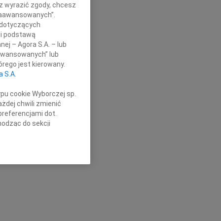
sz wyrazić zgody, chcesz
 Zaawansowanych”.
 dotyczących
li podstawą
nej – Agora S.A. – lub
aawansowanych” lub
rego jest kierowany.
a S.A.
ypu cookie Wyborczej sp.
żdej chwili zmienić
preferencjami dot.
hodząc do sekcji
stawień przeglądarki.
h celach:
Użycie
lów identyfikacji.
ści, pomiar reklam i