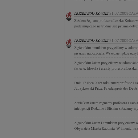
LESZEK KOŁAKOWSKI
21.07.2009CAŁ
Z żalem żegnam profesora Leszka Kołakows
podejmującego najtrudniejsze pytania dotyczą
LESZEK KOŁAKOWSKI
21.07.2009CAŁ
Z głębokim smutkiem przyjęliśmy wiadomoś
pisarza i nauczyciela. Wszędzie, gdzie uczy
Z głębokim żalem przyjęliśmy wiadomość o 
świecie, filozofa i eseisty profesora Leszk
Dnia 17 lipca 2009 roku zmarł profesor Lesz
Jutrzykowski Prize, Friedenpreis des Deuts
Z wielkim żalem żegnamy profesora Leszka K
inteligencji Rodzinie i Bliskim składamy wy
Z głębokim żalem i smutkiem przyjęliśmy
Obywatela Miasta Radomia. W imieniu wsz