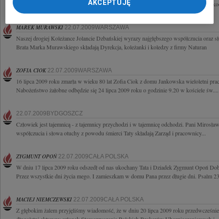
AKCEPTUJĘ
Warszawskiego, pracownik naukowy Centrum Informatyki Energetyki. Nasz bardzo koc
MAREK MURAWSKI
22.07.2009WARSZAWA
Naszej drogiej Koleżance Jolancie Dzbańskiej wyrazy najgłębszego współczucia oraz 
Brata Marka Murawskiego składają Dyrekcja, koleżanki i koledzy z firmy Naturan
ZOFIA CIOK
22.07.2009WARSZAWA
16 lipca 2009 roku zmarła w wieku 80 lat Zofia Ciok z domu Jankowska wieloletni p
Nabożeństwo żałobne odbędzie się 24 lipca 2009 roku o godzinie 9.20 w kościele św....
22.07.2009BYDGOSZCZ
Człowiek jest tajemnicą - z tajemnicy przychodzi i w tajemnicę odchodzi. Pani Mirosła
współczucia i słowa otuchy z powodu śmierci Taty składają Zarząd i pracownicy...
ZYGMUNT OPOŃ
22.07.2009CAŁA POLSKA
W dniu 17 lipca 2009 roku odszedł od nas ukochany Tata i Dziadek Zygmunt Opoń Dob
Przez wszystkie dni życia mego. I zamieszkam w domu Pana przez długie dni. Psalm 23
MACIEJ NIEMCZEWSKI
22.07.2009CAŁA POLSKA
Z głębokim żalem przyjęliśmy wiadomość, że w dniu 20 lipca 2009 roku przedwcześni