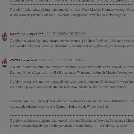
długoletni aktywny członek Stowarzyszenia Polskich Brokerów Ubezpieczeniowych i...
Z wielkim żalem przyjęliśmy wiadomość o śmierci Pana Macieja Niemczewskiego Odsz
władz Stowarzyszenia Polskich Brokerów Ubezpieczeniowych i Reasekuracyjnych....
HANNA SKWARCZYŃSKA
22.07.2009WARSZAWA
Z głębokim żalem żegnamy niespodziewanie zmarłą 16 lipca 2009 roku Hannę Skwarcz
pracownika i dobrą Koleżankę. Rodzinie składamy wyrazy głębokiego żalu i współczuci
ZDZISŁAW NOWAK
22.07.2009CZĘSTOCHOWA
Z wielkim żalem i smutkiem przyjąłem wiadomość o śmierci Zdzisława Nowaka Burmi
Radnego Miasta Częstochowy II i III kadencji. W imieniu Radnych Miasta Częstochowy
Z głębokim żalem i smutkiem przyjęliśmy wiadomość o śmierci Zdzisława Nowaka Bur
stanowi niepowetowaną stratę dla mieszkańców miasta. Rodzinie oraz Najbliższym...
Z żalem i smutkiem przyjąłem wiadomość o śmierci Zdzisława Nowaka Burmistrza Bla
wyrazy głębokiego współczucia Zygmunt Łukaszczyk Wojewoda Śląski
Z głębokim żalem przyjąłem wiadomość o śmierci Zdzisława Nowaka Burmistrza Miasta
powiatu częstochowskiego i radnego Miasta Częstochowy II i III kadencji (w latach...