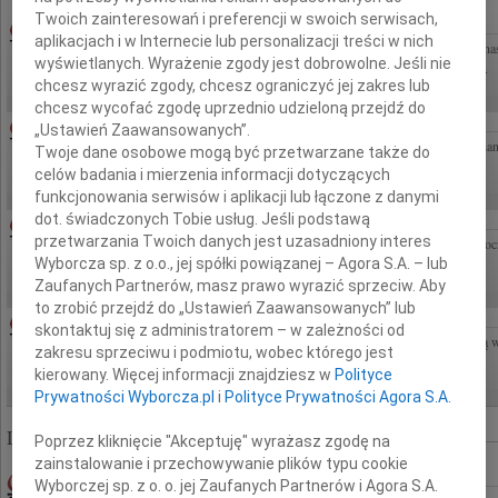
Twoich zainteresowań i preferencji w swoich serwisach,
ANDRZEJ KŁOSIŃSKI
03.08.2026WARSZAWA
aplikacjach i w Internecie lub personalizacji treści w nich
Z głębokim żalem zawiadamiamy, że dnia 20 lipca 2026 roku odszedł w wieku 82 lat nas
wyświetlanych. Wyrażenie zgody jest dobrowolne. Jeśli nie
Andrzej Kłosiński dziennikarz, pilot i przewodnik turystyczny Pogrzeb odbędzie się...
chcesz wyrazić zgody, chcesz ograniczyć jej zakres lub
chcesz wycofać zgodę uprzednio udzieloną przejdź do
JÓZEFA MARCINIAK
03.08.2026CAŁA POLSKA
„Ustawień Zaawansowanych”.
Z żalem zawiadamiamy, że 26 lipca 2026 roku zmarła przeżywszy 104 lata nasza koch
Twoje dane osobowe mogą być przetwarzane także do
ocalała z ludobójstwa wołyńskiego, Powstaniec Warszawski ps. "Kropka",...
celów badania i mierzenia informacji dotyczących
funkcjonowania serwisów i aplikacji lub łączone z danymi
dot. świadczonych Tobie usług. Jeśli podstawą
WANDA MILAN
03.08.2026ŁÓDŹ
przetwarzania Twoich danych jest uzasadniony interes
Z głębokim żalem zawiadamiamy, że dnia 29 lipca 2026 roku zmarła Wanda Milan Uroc
Wyborcza sp. z o.o., jej spółki powiązanej – Agora S.A. – lub
sierpnia 2026 roku (środa) o godzinie 11:15 na Cmentarzu św. Rocha przy ul....
Zaufanych Partnerów, masz prawo wyrazić sprzeciw. Aby
to zrobić przejdź do „Ustawień Zaawansowanych” lub
06.08.2026GDAŃSK
skontaktuj się z administratorem – w zależności od
Drogi Piotrze Koleżanki i Koledzy z firmy Konecranes and Demag Sp. z o.o. składają 
zakresu sprzeciwu i podmiotu, wobec którego jest
i żalu po śmierci Twojego Taty Mamy nadzieję, że obecność Rodziny i...
kierowany. Więcej informacji znajdziesz w
Polityce
Prywatności Wyborcza.pl
i
Polityce Prywatności Agora S.A.
Liczba znalezionych nekrologów: 322 821
Poprzez kliknięcie "Akceptuję" wyrażasz zgodę na
zainstalowanie i przechowywanie plików typu cookie
ZBIGNIEW ZAPASIEWICZ
22.07.2009CAŁA POLSKA
Wyborczej sp. z o. o. jej Zaufanych Partnerów i Agora S.A.