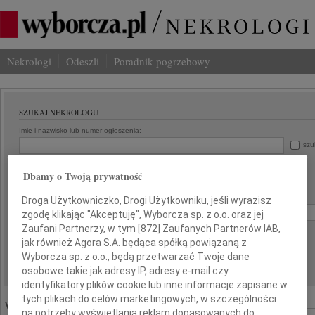
Nekrologi
Odeszli
Poradnik pogrzebowy
SZUKAJ NEKROLOGU
Imię i nazwisko lub numer ogłoszenia:
szu
Miasto:
Region:
Dbamy o Twoją prywatność
Data:
Droga Użytkowniczko, Drogi Użytkowniku, jeśli wyrazisz
od:
do:
zgodę klikając "Akceptuję", Wyborcza sp. z o.o. oraz jej
Zaufani Partnerzy, w tym [
872
] Zaufanych Partnerów IAB,
Liczba wyników na stronie:
jak również Agora S.A. będąca spółką powiązaną z
Wyborcza sp. z o.o., będą przetwarzać Twoje dane
osobowe takie jak adresy IP, adresy e-mail czy
identyfikatory plików cookie lub inne informacje zapisane w
tych plikach do celów marketingowych, w szczególności
Wyróżnione ogłoszenia:
na potrzeby wyświetlania reklam dopasowanych do