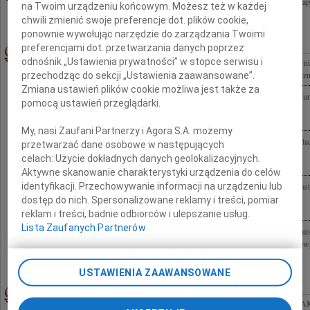
Z wielkim smutkiem i głębokim żalem przyjęliśmy wiadomość o śmierci Zbigniewa Zap
na Twoim urządzeniu końcowym. Możesz też w każdej
Człowiek, wybitny aktor, współpracownik Teatru Polskiego Radia, laureat...
chwili zmienić swoje preferencje dot. plików cookie,
ponownie wywołując narzędzie do zarządzania Twoimi
ZDZISŁAW NOWAK
preferencjami dot. przetwarzania danych poprzez
22.07.2009CZĘSTOCHOWA
odnośnik „Ustawienia prywatności” w stopce serwisu i
Z głębokim żalem żegnamy zmarłego Kolegę Zdzisława Nowaka Burmistrza Blachowni,
częstochowskiej samorządowca, długoletniego działacza Sojuszu Lewicy Demokratyczne
przechodząc do sekcji „Ustawienia zaawansowane”.
Zmiana ustawień plików cookie możliwa jest także za
Z głębokim żalem i smutkiem przyjęliśmy wiadomość o śmierci Zdzisława Nowaka Bur
pomocą ustawień przeglądarki.
stanowi niepowetowaną stratę dla mieszkańców miasta. Rodzinie oraz Najbliższym...
My, nasi Zaufani Partnerzy i Agora S.A. możemy
Z żalem i smutkiem przyjąłem wiadomość o śmierci Zdzisława Nowaka Burmistrza Bla
przetwarzać dane osobowe w następujących
wyrazy głębokiego współczucia Zygmunt Łukaszczyk Wojewoda Śląski
celach:
Użycie dokładnych danych geolokalizacyjnych.
Aktywne skanowanie charakterystyki urządzenia do celów
identyfikacji. Przechowywanie informacji na urządzeniu lub
Z głębokim żalem przyjąłem wiadomość o śmierci Zdzisława Nowaka Burmistrza Miasta
powiatu częstochowskiego i radnego Miasta Częstochowy II i III kadencji (w latach...
dostęp do nich. Spersonalizowane reklamy i treści, pomiar
reklam i treści, badnie odbiorców i ulepszanie usług.
Lista Zaufanych Partnerów
Z wielkim żalem i smutkiem przyjąłem wiadomość o śmierci Zdzisława Nowaka Burmi
Radnego Miasta Częstochowy II i III kadencji. W imieniu Radnych Miasta Częstochowy
USTAWIENIA ZAAWANSOWANE
FELIKS KAZIMIERZ PIETRZAK
22.07.2009WARSZAWA
18 lipca 2009 roku odszedł do swojej Zosi dr inż. Feliks Kazimierz Pietrzak żołnierz A