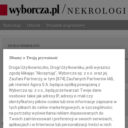
Nekrologi
Odeszli
Poradnik pogrzebowy
SZUKAJ NEKROLOGU
Imię i nazwisko lub numer ogłoszenia:
Dbamy o Twoją prywatność
szu
Droga Użytkowniczko, Drogi Użytkowniku, jeśli wyrazisz
Miasto:
Region:
zgodę klikając "Akceptuję", Wyborcza sp. z o.o. oraz jej
Zaufani Partnerzy, w tym [
874
] Zaufanych Partnerów IAB,
Data:
jak również Agora S.A. będąca spółką powiązaną z
od:
do:
Wyborcza sp. z o.o., będą przetwarzać Twoje dane
Liczba wyników na stronie:
osobowe takie jak adresy IP, adresy e-mail czy
identyfikatory plików cookie lub inne informacje zapisane w
tych plikach do celów marketingowych, w szczególności
na potrzeby wyświetlania reklam dopasowanych do
Twoich zainteresowań i preferencji w swoich serwisach,
Wyróżnione ogłoszenia:
aplikacjach i w Internecie lub personalizacji treści w nich