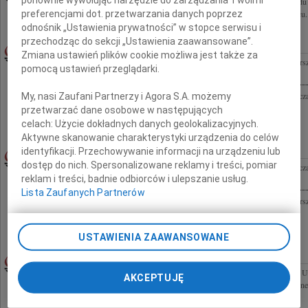
Z głębokim żalem żegnamy Sławomira Zawadzkiego członka Rady Nadzorczej Zarządu Pa
preferencjami dot. przetwarzania danych poprzez
Rada Nadzorcza, Zarząd Pałacu Kultury i Nauki Sp. z o.o., pracownicy Zarządu Pałacu.
odnośnik „Ustawienia prywatności” w stopce serwisu i
przechodząc do sekcji „Ustawienia zaawansowane”.
ZBIGNIEW CZAJKA
24.07.2009WARSZAWA
Zmiana ustawień plików cookie możliwa jest także za
Z głębokim żalem żegnamy naszego Przyjaciela i wielkiego działacza szachowego Wars
pomocą ustawień przeglądarki.
Rodzinie składamy wyrazy głębokiego współczucia Maria, Jan, Bartłomiej Macieja
Z głębokim żalem żegnamy wielkiego działacza szachowego Polski i stolicy, a zwłaszc
My, nasi Zaufani Partnerzy i Agora S.A. możemy
Czajkę Rodzinie składamy wyrazy głębokiego współczucia zawodnicy i działacze...
przetwarzać dane osobowe w następujących
celach:
Użycie dokładnych danych geolokalizacyjnych.
Aktywne skanowanie charakterystyki urządzenia do celów
identyfikacji. Przechowywanie informacji na urządzeniu lub
ZBIGNIEW CZAJKA
24.07.2009WARSZAWA
dostęp do nich. Spersonalizowane reklamy i treści, pomiar
Z głębokim żalem żegnamy wielkiego działacza szachowego Polski i stolicy, a zwłaszc
reklam i treści, badnie odbiorców i ulepszanie usług.
Czajkę Rodzinie składamy wyrazy głębokiego współczucia zawodnicy i działacze...
Lista Zaufanych Partnerów
Z głębokim żalem żegnamy naszego Przyjaciela i wielkiego działacza szachowego Wars
Rodzinie składamy wyrazy głębokiego współczucia Maria, Jan, Bartłomiej Macieja
USTAWIENIA ZAAWANSOWANE
KRZYSZTOF KSIĄŻEK
24.07.2009PŁOCK
Z głębokim smutkiem i żalem przyjąłem śmierć Krzysztofa Książka Byłego dyrektora
AKCEPTUJĘ
Warszawie - Wydział Sportu i Turystyki. Znakomitego działacza sportowego i społeczneg