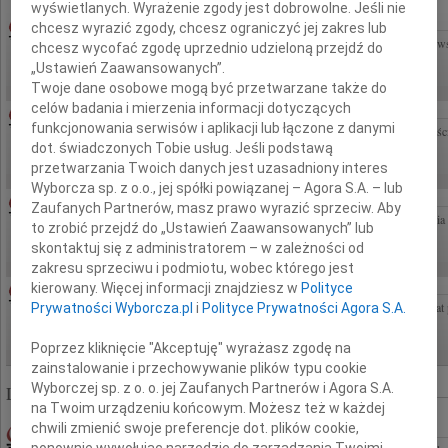
wyświetlanych. Wyrażenie zgody jest dobrowolne. Jeśli nie
07.08.2026WARSZAWA
chcesz wyrazić zgody, chcesz ograniczyć jej zakres lub
Drogiemu Krzysztofowi Detynieckiemu składamy najszczersze wyrazy współczucia, ws
chcesz wycofać zgodę uprzednio udzieloną przejdź do
Mamy Łączymy się z Tobą i Twoimi Bliskimi w tych trudnych chwilach. Rodzina...
„Ustawień Zaawansowanych”.
Twoje dane osobowe mogą być przetwarzane także do
celów badania i mierzenia informacji dotyczących
MAŁGORZATA KOŚCIELSKA
07.08.2026WARSZAWA
funkcjonowania serwisów i aplikacji lub łączone z danymi
Z wielkim bólem zawiadamiamy, że 3 sierpnia 2026 roku zmarła Prof. Małgorzata Kości
dot. świadczonych Tobie usług. Jeśli podstawą
klinicznej na Uniwersytecie Warszawskim i Uniwersytecie Kazimierza Wielkiego w...
przetwarzania Twoich danych jest uzasadniony interes
Wyborcza sp. z o.o., jej spółki powiązanej – Agora S.A. – lub
07.08.2026WARSZAWA
Zaufanych Partnerów, masz prawo wyrazić sprzeciw. Aby
Dziekanie Wydziału dr hab. Julii Kubisie, prof. ucz. wyrazy najgłębszego współczu
to zrobić przejdź do „Ustawień Zaawansowanych” lub
społeczność Wydziału Socjologii Uniwersytetu...
skontaktuj się z administratorem – w zależności od
zakresu sprzeciwu i podmiotu, wobec którego jest
MAŁGORZATA KOŚCIELSKA
05.08.2026CAŁA POLSKA
kierowany. Więcej informacji znajdziesz w
Polityce
Z ogromny żalem żegnam Profesor Małgorzatę Kościelską Wprowadzała mnie w świat ps
Prywatności Wyborcza.pl
i
Polityce Prywatności Agora S.A.
i ich rodziców. Była wsparciem w pracy klinicznej i naukowej, życzliwą...
Poprzez kliknięcie "Akceptuję" wyrażasz zgodę na
zainstalowanie i przechowywanie plików typu cookie
Wyborczej sp. z o. o. jej Zaufanych Partnerów i Agora S.A.
Liczba znalezionych nekrologów: 322 864
na Twoim urządzeniu końcowym. Możesz też w każdej
chwili zmienić swoje preferencje dot. plików cookie,
SŁAWOMIR ZAWADZKI
24.07.2009WARSZAWA
ponownie wywołując narzędzie do zarządzania Twoimi