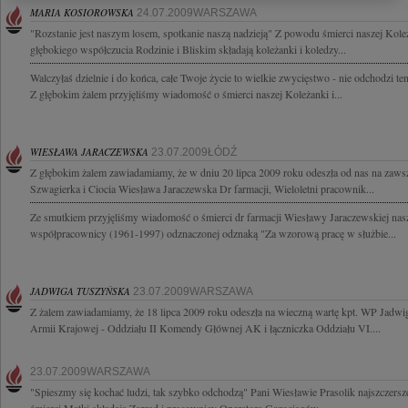
MARIA KOSIOROWSKA
24.07.2009WARSZAWA
"Rozstanie jest naszym losem, spotkanie naszą nadzieją" Z powodu śmierci naszej Kol
głębokiego współczucia Rodzinie i Bliskim składają koleżanki i koledzy...
Walczyłaś dzielnie i do końca, całe Twoje życie to wielkie zwycięstwo - nie odchodzi ten
Z głębokim żalem przyjęliśmy wiadomość o śmierci naszej Koleżanki i...
WIESŁAWA JARACZEWSKA
23.07.2009ŁÓDŹ
Z głębokim żalem zawiadamiamy, że w dniu 20 lipca 2009 roku odeszła od nas na zawsz
Szwagierka i Ciocia Wiesława Jaraczewska Dr farmacji, Wieloletni pracownik...
Ze smutkiem przyjęliśmy wiadomość o śmierci dr farmacji Wiesławy Jaraczewskiej nasze
współpracownicy (1961-1997) odznaczonej odznaką "Za wzorową pracę w służbie...
JADWIGA TUSZYŃSKA
23.07.2009WARSZAWA
Z żalem zawiadamiamy, że 18 lipca 2009 roku odeszła na wieczną wartę kpt. WP Jadwig
Armii Krajowej - Oddziału II Komendy Głównej AK i łączniczka Oddziału VI....
23.07.2009WARSZAWA
"Spieszmy się kochać ludzi, tak szybko odchodzą" Pani Wiesławie Prasolik najszczer