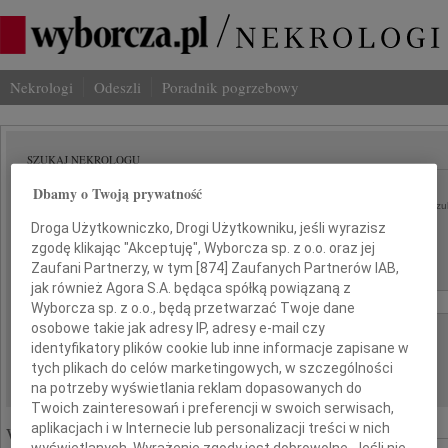
Nekrologi
Odeszli
Poradnik pogrzebowy
SZUKAJ NEKROLOGU
Imię i nazwisko lub numer ogłoszenia:
Dbamy o Twoją prywatność
szu
Droga Użytkowniczko, Drogi Użytkowniku, jeśli wyrazisz
Miasto:
Region:
zgodę klikając "Akceptuję", Wyborcza sp. z o.o. oraz jej
Zaufani Partnerzy, w tym [
874
] Zaufanych Partnerów IAB,
Data:
jak również Agora S.A. będąca spółką powiązaną z
od:
do:
Wyborcza sp. z o.o., będą przetwarzać Twoje dane
osobowe takie jak adresy IP, adresy e-mail czy
Liczba wyników na stronie:
identyfikatory plików cookie lub inne informacje zapisane w
tych plikach do celów marketingowych, w szczególności
na potrzeby wyświetlania reklam dopasowanych do
Twoich zainteresowań i preferencji w swoich serwisach,
aplikacjach i w Internecie lub personalizacji treści w nich
Wyróżnione ogłoszenia:
wyświetlanych. Wyrażenie zgody jest dobrowolne. Jeśli nie