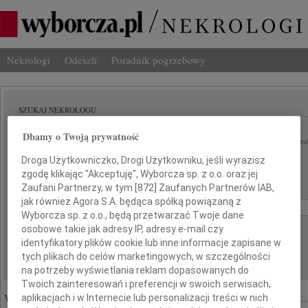
Nekrologi
Odeszli
Poradnik pogrzebowy
SZUKAJ NEKROLOGU
Imię i nazwisko lub numer ogłoszenia:
Dbamy o Twoją prywatność
szu
Droga Użytkowniczko, Drogi Użytkowniku, jeśli wyrazisz
Miasto:
Region:
zgodę klikając "Akceptuję", Wyborcza sp. z o.o. oraz jej
Zaufani Partnerzy, w tym [
872
] Zaufanych Partnerów IAB,
Data:
jak również Agora S.A. będąca spółką powiązaną z
od:
do:
Wyborcza sp. z o.o., będą przetwarzać Twoje dane
Liczba wyników na stronie:
osobowe takie jak adresy IP, adresy e-mail czy
identyfikatory plików cookie lub inne informacje zapisane w
tych plikach do celów marketingowych, w szczególności
na potrzeby wyświetlania reklam dopasowanych do
Twoich zainteresowań i preferencji w swoich serwisach,
Wyróżnione ogłoszenia:
aplikacjach i w Internecie lub personalizacji treści w nich