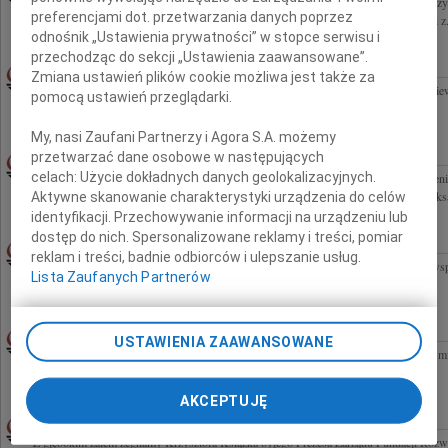
W dniu 22 lipca 2009 roku zmarła w Kopenhadze dr med. Zofia Kamieniecka-Gruszczy
preferencjami dot. przetwarzania danych poprzez
roku w Warszawie. O czym zawiadamiają w smutku syn Aleksander z synową Ellen i z.
odnośnik „Ustawienia prywatności” w stopce serwisu i
przechodząc do sekcji „Ustawienia zaawansowane”.
EWA MASSAKOWSKA
25.07.2009WARSZAWA
Zmiana ustawień plików cookie możliwa jest także za
Żegnamy naszą Koleżankę Ewę Mossakowską Ewuniu, to niepedagogiczne niespodziewa
pomocą ustawień przeglądarki.
zajęcia. Zostawiłaś rodzinę, nas i swoich studentów. Trudno nam się z tym pogodzić...
My, nasi Zaufani Partnerzy i Agora S.A. możemy
ZOFIA KAMIENIECKA - GRUSZCZYŃSKA
przetwarzać dane osobowe w następujących
25.07.2009CAŁA POLSKA
celach:
Użycie dokładnych danych geolokalizacyjnych.
Z żalem żegnamy zmarłą dnia 22 lipca 2009 roku w Kopenhadze dr med. Zofię Kamien
Bohdan Paczowscy myślami z synem Aleksandrem, z synową Ellen i z wnukami Aleksan
Aktywne skanowanie charakterystyki urządzenia do celów
identyfikacji. Przechowywanie informacji na urządzeniu lub
dostęp do nich. Spersonalizowane reklamy i treści, pomiar
EWA MOSSAKOWSKA
25.07.2009WARSZAWA
reklam i treści, badnie odbiorców i ulepszanie usług.
Waldemarowi Mossakowskiemu Jackowi i Martusi oraz Mamie wyrazy głębokiego współ
Lista Zaufanych Partnerów
śmiercią dr Ewy Mossakowskiej składają pracownicy Katedry Ekonomii i Polityki...
25.07.2009CAŁA POLSKA
USTAWIENIA ZAAWANSOWANE
Drogiemu Koledze Maciejowi Bekasowi wyrazy głębokiego współczucia z powodu śmier
koleżanki i koledzy z firmy Nycomed
AKCEPTUJĘ
KRZYSZTOF KSIĄŻEK
25.07.2009WARSZAWA
Z głębokim żalem żegnamy Krzysztofa Książka byłego Prezesa Zarządu Fundacji Rozwo