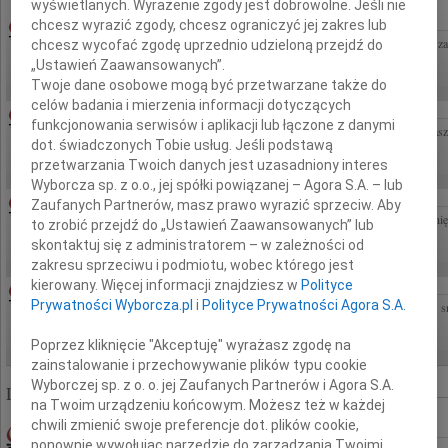
wyświetlanych. Wyrażenie zgody jest dobrowolne. Jeśli nie
ANDRZEJ PIOTR GOŁASZEWSKI
05.08.2026WARSZAWA
chcesz wyrazić zgody, chcesz ograniczyć jej zakres lub
doktor nauk technicznych Andrzej Piotr Gołaszewski Żegnaj Przyjacielu, dziękujemy z
chcesz wycofać zgodę uprzednio udzieloną przejdź do
smutku Rodzinie składamy kondolencje Alodia i Aleksander Janiszewscy,...
„Ustawień Zaawansowanych”.
Twoje dane osobowe mogą być przetwarzane także do
celów badania i mierzenia informacji dotyczących
04.08.2026WARSZAWA
funkcjonowania serwisów i aplikacji lub łączone z danymi
Panu Jackowi Somorowskiemu Prezesowi Zarządu Przedsiębiorstwa Gospodarki Ma
dot. świadczonych Tobie usług. Jeśli podstawą
sp. z o. o. wyrazy głębokiego współczucia oraz słowa wsparcia i otuchy z powodu...
przetwarzania Twoich danych jest uzasadniony interes
Wyborcza sp. z o.o., jej spółki powiązanej – Agora S.A. – lub
MAŁGORZATA KOŚCIELSKA
06.08.2026CAŁA POLSKA
Zaufanych Partnerów, masz prawo wyrazić sprzeciw. Aby
Z głębokim smutkiem żegnamy Panią Profesor Małgorzatę Kościelską naszą Mistrzynię
to zrobić przejdź do „Ustawień Zaawansowanych” lub
klinicznej dziecka w Polsce, osobę, która uczyła nas myślenia...
skontaktuj się z administratorem – w zależności od
zakresu sprzeciwu i podmiotu, wobec którego jest
kierowany. Więcej informacji znajdziesz w
Polityce
MARIANNA SZYMAŃSKA
04.08.2026WARSZAWA
Prywatności Wyborcza.pl
i
Polityce Prywatności Agora S.A.
Gdyby miłość mogła uzdrawiać a łzy wskrzeszać byłabyś z nami ale Ty jesteś tylko w s
Żona Marianna Szymańska Romek
Poprzez kliknięcie "Akceptuję" wyrażasz zgodę na
zainstalowanie i przechowywanie plików typu cookie
Wyborczej sp. z o. o. jej Zaufanych Partnerów i Agora S.A.
Liczba znalezionych nekrologów: 322 821
na Twoim urządzeniu końcowym. Możesz też w każdej
chwili zmienić swoje preferencje dot. plików cookie,
ZOFIA KAMIENIECKA - GRUSZCZYŃSKA
25.07.2009CAŁA POLSKA
ponownie wywołując narzędzie do zarządzania Twoimi