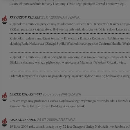
Człowiek powszechnie lubiany i ceniony. Cześć Jego pamięci! Zarząd i pracownicy...
KRZYSZTOF KSIĄŻEK
25.07.2009WARSZAWA
Z głębokim smutkiem przyjęliśmy wiadomość o śmierci Kol. Krzysztofa Książka długo
PZKaj., pasjonata kajakarstwa. Był wielką indywidualnością wśród turystów kajakarzy,.
Z głębokim żalem i smutkiem żegnamy Krzysztofa Książka Rodzinie i Najbliższym wyr
składają Rada Nadzorcza i Zarząd Spółki Wschodnioeuropejskie Centrum Handlu World
Z głębokim smutkiem i żalem przyjęliśmy wiadomość o śmierci naszego Przyjaciela Krz
Bliskim składamy wyrazy głębokiego współczucia Marzena i Wiesław Olczakowie...
Odszedł Krzysztof Książek najpogodniejszy kajakarz Będzie nam Cię brakowało Grzeg
LESZEK KOŁAKOWSKI
25.07.2009WARSZAWA
Z żalem żegnamy profesora Leszka Kołakowskiego wybitnego historyka idei i filozofa n
Komitet Nauk Filozoficznych Polskiej Akademii Nauk
GRZEGORZ ŚNIEG
24.07.2009WARSZAWA
19 lipca 2009 roku zmarł, przeżywszy 72 lata Grzegorz Śnieg Nabożeństwo żałobne odb