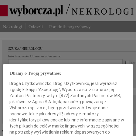
Nekrologi
Odeszli
Poradnik pogrzebowy
SZUKAJ NEKROLOGU
Imię i nazwisko lub numer ogłoszenia:
szu
Miasto:
Region:
Dbamy o Twoją prywatność
Droga Użytkowniczko, Drogi Użytkowniku, jeśli wyrazisz
Data:
zgodę klikając "Akceptuję", Wyborcza sp. z o.o. oraz jej
od:
do:
Zaufani Partnerzy, w tym [
872
] Zaufanych Partnerów IAB,
Liczba wyników na stronie:
jak również Agora S.A. będąca spółką powiązaną z
Wyborcza sp. z o.o., będą przetwarzać Twoje dane
osobowe takie jak adresy IP, adresy e-mail czy
identyfikatory plików cookie lub inne informacje zapisane w
tych plikach do celów marketingowych, w szczególności
Wyróżnione ogłoszenia:
na potrzeby wyświetlania reklam dopasowanych do