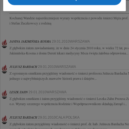
Bardach uczony-humanista, historyk prawa i ustroju o międzynarodowej renomie....
Kochanej Wandzie najserdeczniejsze wyrazy współczucia z powodu śmierci Męża prof. 
i Stefan Żuczkowscy z rodziną
JANINA JAKIMIŃSKA-KOSMA
29.01.2010WARSZAWA
Z głębokim żalem zawiadamiamy, że w dniu 24 stycznia 2010 roku, w wieku 72 lat, po c
Jakimińska-Kosma z domu Dereń lekarz medycyny Msza święta żałobna odprawiona...
JULIUSZ BARDACH
29.01.2010WARSZAWA
Z ogromnym smutkiem przyjęliśmy wiadomość o śmierci profesora Juliusza Bardacha N
jednego z najwybitniejszych znawców historii prawa i dziejów...
LESZK ZAHN
29.01.2010WARSZAWA
Z głębokim smutkiem i żalem przyjęliśmy wiadomość o śmierci Leszka Zahn Prezesa Za
o.o. Wyrazy szczerego współczucia Rodzinie i Współpracownikom składają Zarząd i...
JULIUSZ BARDACH
29.01.2010CAŁA POLSKA
Z głębokim żalem przyjęliśmy wiadomość o śmierci prof. dr. hab. Juliusza Bardacha Ne