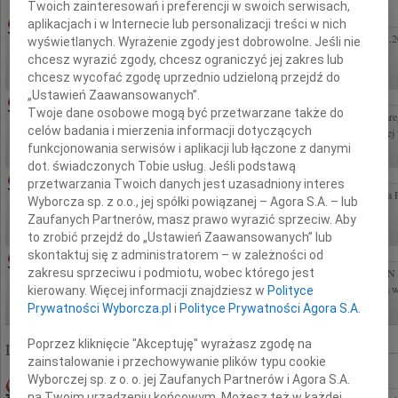
Twoich zainteresowań i preferencji w swoich serwisach,
HALINA HANNA KOŚCIELNIAK
05.08.2026WROCŁAW
aplikacjach i w Internecie lub personalizacji treści w nich
Halina Hanna Kościelniak Zmarła 30.06.2026 roku Pogrzeb odbędzie się w dniu 4.08.
wyświetlanych. Wyrażenie zgody jest dobrowolne. Jeśli nie
Bródnowskim. Zawiadamia połączona w smutku rodzina
chcesz wyrazić zgody, chcesz ograniczyć jej zakres lub
chcesz wycofać zgodę uprzednio udzieloną przejdź do
„Ustawień Zaawansowanych”.
CEZARY SIDOROWICZ
05.08.2026WARSZAWA
Twoje dane osobowe mogą być przetwarzane także do
Z głębokim żalem przyjęliśmy wiadomość o śmierci Emerytowanego Notariusza Cezar
celów badania i mierzenia informacji dotyczących
głębokiego współczucia Rodzinie i Bliskim składają Rada i Notariusze Izby Notarialnej 
funkcjonowania serwisów i aplikacji lub łączone z danymi
dot. świadczonych Tobie usług. Jeśli podstawą
ANDRZEJ PERZANOWSKI
03.08.2026WARSZAWA
przetwarzania Twoich danych jest uzasadniony interes
Z głębokim smutkiem i niedowierzaniem zawiadamiamy o śmierci dr n. med. Andrzeja
Wyborcza sp. z o.o., jej spółki powiązanej – Agora S.A. – lub
sobie pustkę, której nie sposób wypełnić. Był wyjątkowym Człowiekiem....
Zaufanych Partnerów, masz prawo wyrazić sprzeciw. Aby
to zrobić przejdź do „Ustawień Zaawansowanych” lub
ANDRZEJ MOROZOWSKI
06.08.2026CAŁA POLSKA
skontaktuj się z administratorem – w zależności od
zakresu sprzeciwu i podmiotu, wobec którego jest
Z głębokim żalem żegnamy Andrzeja Morozowskiego wieloletniego dziennikarza TVN
Człowiek, który każdego dnia pokazywał nam, czym jest prawda, rzetelność i odwaga w
kierowany. Więcej informacji znajdziesz w
Polityce
Prywatności Wyborcza.pl
i
Polityce Prywatności Agora S.A.
Poprzez kliknięcie "Akceptuję" wyrażasz zgodę na
Liczba znalezionych nekrologów: 322 821
zainstalowanie i przechowywanie plików typu cookie
Wyborczej sp. z o. o. jej Zaufanych Partnerów i Agora S.A.
29.01.2010RADOM
na Twoim urządzeniu końcowym. Możesz też w każdej