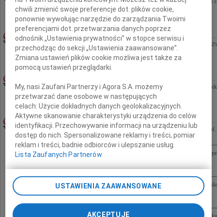
Drogiemu Przyjacielowi Arnoldowi Górce wyrazy głębokiego współczucia z powodu śmi
chwili zmienić swoje preferencje dot. plików cookie,
Agnieszka W., Ela, Magda, Marta, Kuba, Marcin i Rafał
ponownie wywołując narzędzie do zarządzania Twoimi
preferencjami dot. przetwarzania danych poprzez
JERZY MACIEJEWSKI
29.01.2010ŁÓDŹ
odnośnik „Ustawienia prywatności” w stopce serwisu i
Z głębokim żalem zawiadamiamy, że zmarł nasz nieodżałowany Przyjaciel, Kolega ze Z
przechodząc do sekcji „Ustawienia zaawansowane”.
Środowiska Warszawskiego Jerzy Maciejewski żołnierz AK, uczestnik Powstania...
Zmiana ustawień plików cookie możliwa jest także za
pomocą ustawień przeglądarki.
LESZEK ZAHN
29.01.2010WARSZAWA
Z głębokim żalem przyjęliśmy wiadomość, że 25 stycznia 2010 roku opuścił nas Leszek
My, nasi Zaufani Partnerzy i Agora S.A. możemy
a przede wszystkim ceniony Partner i Kolega. W poniedziałek, 1 lutego, o...
przetwarzać dane osobowe w następujących
celach:
Użycie dokładnych danych geolokalizacyjnych.
Aktywne skanowanie charakterystyki urządzenia do celów
JULIUSZ BARDACH
29.01.2010WARSZAWA
identyfikacji. Przechowywanie informacji na urządzeniu lub
Kochanej Wandzie najserdeczniejsze wyrazy współczucia z powodu śmierci Męża prof. d
dostęp do nich. Spersonalizowane reklamy i treści, pomiar
Człowieka wielkiej mądrości i dobroci składają Krystyna i Hubert Izdebscy
reklam i treści, badnie odbiorców i ulepszanie usług.
Wandzie Studnik-Bardach wyrazy najgłębszego współczucia z powodu śmierci Męża pro
Lista Zaufanych Partnerów
Petzel
Drogiej, niezawodnej Przyjaciółce Wandzie Sudnik-Bardach w tak trudnej chwili po ode
USTAWIENIA ZAAWANSOWANE
Bardacha wybitnego uczonego i wspaniałego Człowieka, naszego Mistrza wyrazy...
AKCEPTUJĘ
Z wielkim smutkiem przyjęliśmy wiadomość, że dnia 26 stycznia 2010 r. zmarł w wieku 9