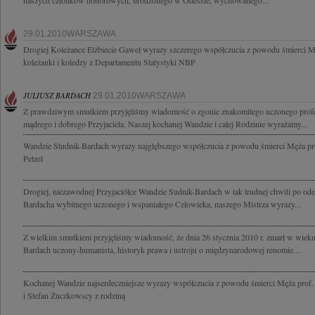
naszych członków honorowych, urodzonego w Odessie, wychowanego...
29.01.2010WARSZAWA
Drogiej Koleżance Elżbiecie Gaweł wyrazy szczerego współczucia z powodu śmierci M
koleżanki i koledzy z Departamentu Statystyki NBP
JULIUSZ BARDACH
29.01.2010WARSZAWA
Z prawdziwym smutkiem przyjęliśmy wiadomość o zgonie znakomitego uczonego profe
mądrego i dobrego Przyjaciela. Naszej kochanej Wandzie i całej Rodzinie wyrażamy...
Wandzie Studnik-Bardach wyrazy najgłębszego współczucia z powodu śmierci Męża pro
Petzel
Drogiej, niezawodnej Przyjaciółce Wandzie Sudnik-Bardach w tak trudnej chwili po ode
Bardacha wybitnego uczonego i wspaniałego Człowieka, naszego Mistrza wyrazy...
Z wielkim smutkiem przyjęliśmy wiadomość, że dnia 26 stycznia 2010 r. zmarł w wieku 9
Bardach uczony-humanista, historyk prawa i ustroju o międzynarodowej renomie....
Kochanej Wandzie najserdeczniejsze wyrazy współczucia z powodu śmierci Męża prof. 
i Stefan Żuczkowscy z rodziną