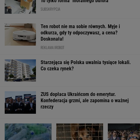
To tylko forma "moralnego bufora"
SUBSKRYPCJA
Ten robot nie ma sobie równych. Myje i
odkurza, gdy ty odpoczywasz, a cena?
Doskonała!
REKLAMA IROBOT
Starzejąca się Polska uwalnia tysiące lokali.
Co czeka rynek?
ZUS dopłaca Ukraińcom do emerytur.
Konfederacja grzmi, ale zapomina o ważnej
rzeczy