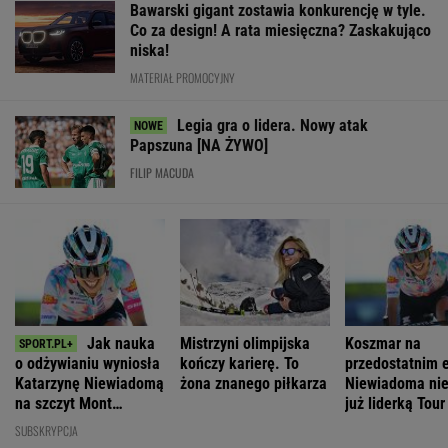
Bawarski gigant zostawia konkurencję w tyle.
Co za design! A rata miesięczna? Zaskakująco
niska!
MATERIAŁ PROMOCYJNY
Legia gra o lidera. Nowy atak
Papszuna [NA ŻYWO]
FILIP MACUDA
Jak nauka
Mistrzyni olimpijska
Koszmar na
o odżywianiu wyniosła
kończy karierę. To
przedostatnim e
Katarzynę Niewiadomą
żona znanego piłkarza
Niewiadoma nie
na szczyt Mont
już liderką Tour
Ventoux
France
SUBSKRYPCJA