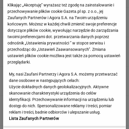
Klikając „Akceptuję” wyrażasz też zgodę na zainstalowanie i
przechowywanie plików cookie Gazeta.pl sp. z o.o., jej
Podajemy trzy miasta, a ty zgadujesz kraj.
Zaufanych Partnerów i Agora S.A. na Twoim urządzeniu
Łatwizna? Nie do końca
końcowym. Możesz w każdej chwili zmienić swoje preferencje
dotyczące plików cookie, wywołując narzędzie do zarządzania
twoimi preferencjami dot. przetwarzania danych poprzez
odnośnik „Ustawienia prywatności ” w stopce serwisu i
Wieniawa jako jurorka "TzG" to
dobry pomysł? "Będzie musiała być uważna"
przechodząc do „Ustawień Zaawansowanych”. Zmiana
ustawień plików cookie możliwa jest także za pomocą ustawień
przeglądarki.
Nie czekaj, aż będzie za późno. To może
My, nasi Zaufani Partnerzy i Agora S.A. możemy przetwarzać
oznaczać, że szkoła przestała służyć dziecku
dane osobowe w następujących celach:
Użycie dokładnych danych geolokalizacyjnych. Aktywne
MATERIAŁ PROMOCYJNY
skanowanie charakterystyki urządzenia do celów
identyfikacji. Przechowywanie informacji na urządzeniu lub
Uruchomili "Tindera dla
dostęp do nich. Spersonalizowane reklamy i treści, pomiar
medyków". Szybko zgłosili się też adwokaci
reklam i treści, badnie odbiorców i ulepszanie usług.
SUBSKRYPCJA
Lista Zaufanych Partnerów