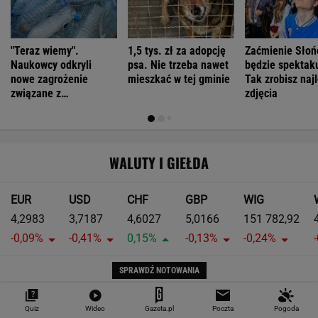
"Teraz wiemy".
1,5 tys. zł za adopcję
Zaćmienie Słoń
Naukowcy odkryli
psa. Nie trzeba nawet
będzie spektak
nowe zagrożenie
mieszkać w tej gminie
Tak zrobisz naj
związane z
zdjęcia
mikroplastikiem
WALUTY I GIEŁDA
EUR
USD
CHF
GBP
WIG
4,2983
3,7187
4,6027
5,0166
151 782,92
-0,09%
-0,41%
0,15%
-0,13%
-0,24%
SPRAWDŹ NOTOWANIA
Notowania dostarcza VIA24ONLINE
Quiz
Wideo
Gazeta.pl
Poczta
Pogoda