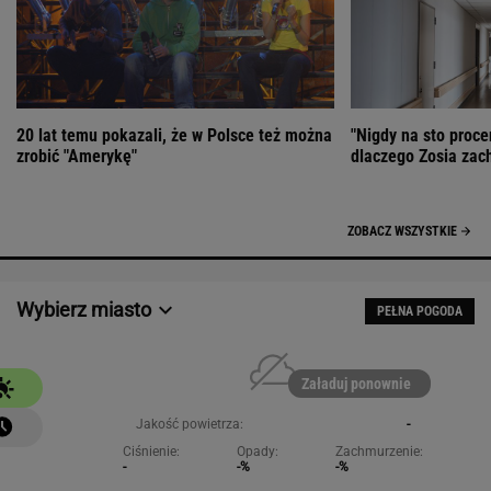
20 lat temu pokazali, że w Polsce też można
"Nigdy na sto proce
zrobić "Amerykę"
dlaczego Zosia zac
ZOBACZ WSZYSTKIE
Wybierz miasto
PEŁNA POGODA
Załaduj ponownie
Jakość powietrza:
-
Ciśnienie:
Opady:
Zachmurzenie:
-
-%
-%