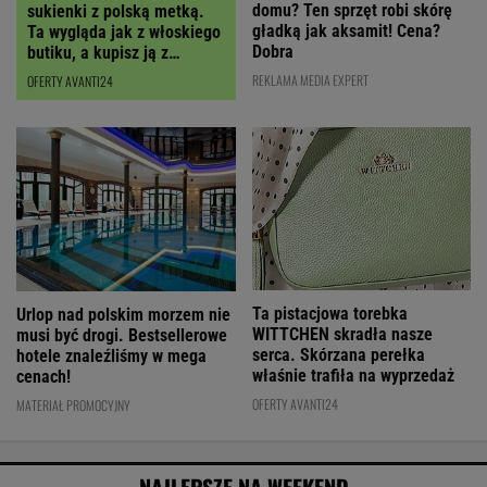
domu? Ten sprzęt robi skórę
sukienki z polską metką.
gładką jak aksamit! Cena?
Ta wygląda jak z włoskiego
Dobra
butiku, a kupisz ją z
RABATEM
REKLAMA MEDIA EXPERT
OFERTY AVANTI24
Ta pistacjowa torebka
Urlop nad polskim morzem nie
WITTCHEN skradła nasze
musi być drogi. Bestsellerowe
serca. Skórzana perełka
hotele znaleźliśmy w mega
właśnie trafiła na wyprzedaż
cenach!
OFERTY AVANTI24
MATERIAŁ PROMOCYJNY