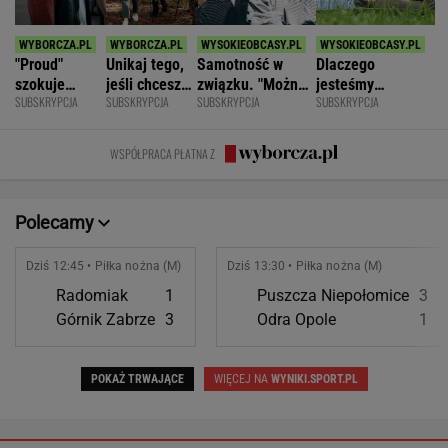
"Proud"
Unikaj tego,
Samotność w
Dlaczego
szokuje
jeśli chcesz
związku. "Można
jesteśmy
SUBSKRYPCJA
SUBSKRYPCJA
SUBSKRYPCJA
SUBSKRYPCJA
odważnymi
znacznie
być kochaną i
permanentnie
scenami.
opóźnić
jednocześnie czuć
zmęczeni? "Te
Rozmawiamy
starczą
się samotną"
same grzechy
WSPÓŁPRACA PŁATNA Z
z twórcami
demencję
główne"
scen
intymnych
Polecamy
Dziś 12:45 • Piłka nożna (M)
Dziś 13:30 • Piłka nożna (M)
Radomiak
1
Puszcza Niepołomice
3
Górnik Zabrze
3
Odra Opole
1
POKAŻ TRWAJĄCE
WIĘCEJ NA
WYNIKI.SPORT.PL