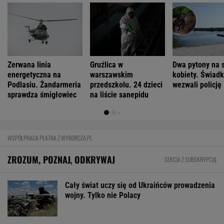
Zerwana linia
Gruźlica w
Dwa pytony na s
energetyczna na
warszawskim
kobiety. Świad
Podlasiu. Żandarmeria
przedszkolu. 24 dzieci
wezwali policję
sprawdza śmigłowiec
na liście sanepidu
WSPÓŁPRACA PŁATNA Z WYBORCZA.PL
ZROZUM, POZNAJ, ODKRYWAJ
SEKCJA Z SUBSKRYPCJĄ
Cały świat uczy się od Ukraińców prowadzenia
wojny. Tylko nie Polacy