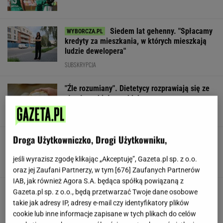
Siedem lat gehenny. "Spłacamy
kredyty za mieszkania, w których mieszkają
ludzie dewelopera"
SUBSKRYPCJA
"Źle rozumiany". Dietetycy rozprawiają się ze
złą sławą białego chleba
Droga Użytkowniczko, Drogi Użytkowniku,
Nowy ruch w USA. Land Back szybko zyskuje
popularność
jeśli wyrazisz zgodę klikając „Akceptuję”, Gazeta.pl sp. z o.o.
TOMASZ KILIAN
oraz jej Zaufani Partnerzy, w tym [
676
] Zaufanych Partnerów
IAB, jak również Agora S.A. będąca spółką powiązaną z
Polskie korzenie i hollywoodzki dorobek. Mało
Gazeta.pl sp. z o.o., będą przetwarzać Twoje dane osobowe
kto zna jej historię
takie jak adresy IP, adresy e-mail czy identyfikatory plików
cookie lub inne informacje zapisane w tych plikach do celów