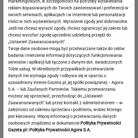
marketingowych, w szczególności na potrzeby wyświetlania
reklam dopasowanych do Twoich zainteresowań i preferencji w
swoich serwisach, aplikacjach i w Internecie lub personalizacji
treści w nich wyświetlanych. Wyrażenie zgody jest dobrowolne.
Jeśli nie chcesz wyrazić zgody, chcesz ograniczyć jej zakres lub
chcesz wycofać zgodę uprzednio udzieloną przejdź do
„Ustawień Zaawansowanych”.
Twoje dane osobowe mogą być przetwarzane także do celów
badania i mierzenia informacji dotyczących funkcjonowania
serwisów i aplikacji lub łączone z danymi dot. świadczonych
Tobie usług. W określonych przypadkach przetwarzanie
danych nie wymaga zgody i odbywa się w oparciu o
uzasadniony interes Gazeta.pl, jej spółki powiązanej – Agora
S.A. – lub Zaufanych Partnerów. Takiemu przetwarzaniu
możesz się sprzeciwić, przechodząc do „Ustawień
Zaawansowanych” lub przez kontakt z administratorem – w
zależności od zakresu sprzeciwu i podmiotu, wobec którego
jest kierowany. Więcej informacji o przetwarzaniu danych
Hyży dosadnie odpowiedziała hejterom.
osobowych znajdziesz w dokumencie
Polityka Prywatności
"Skończyła mi się cierpliwość"
Gazeta.pl
i
Polityka Prywatności Agora S.A.