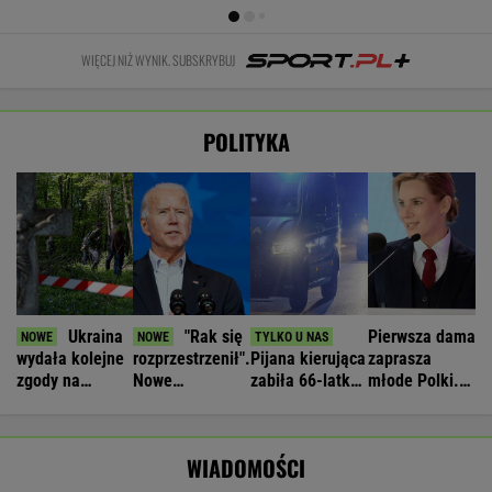
WIĘCEJ NIŻ WYNIK. SUBSKRYBUJ
POLITYKA
Ukraina
"Rak się
Pierwsza dama
wydała kolejne
rozprzestrzenił".
Pijana kierująca
zaprasza
zgody na
Nowe
zabiła 66-latkę.
młode Polki.
ekshumacje
informacje o
Ubezpieczyciel
Będzie
polskich ofiar
stanie zdrowia
chciał wypłacić
prezydent
na Wołyniu
Joe Bidena
mniej
Nawrocki
WIADOMOŚCI