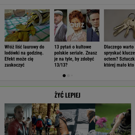
Włóż liść laurowy do
13 pytań o kultowe
Dlaczego warto
lodówki na godzinę.
polskie seriale. Znasz
spryskać klucze
Efekt może cię
je na tyle, by zdobyć
octem? Sztuczk
zaskoczyć
13/13?
której mało kto
ŻYĆ LEPIEJ