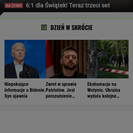
6:1 dla Świątek! Teraz trzeci set
DZIEŃ W SKRÓCIE
Niepokojące
Zwrot w sprawie
Ekshumacje na
informacje o Bidenie.
Patriotów. Jest
Wołyniu. Ukraina
Syn ujawnia
porozumienie
wydała kolejne
Ukrainy i USA
zgody