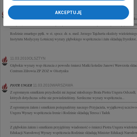
JERZY TAJCHERT
11.03.2010WARSZAWA
AKCEPTUJĘ
Z wielkim smutkiem i dojmującym żalem zawiadamiamy, że w dniu 27 lutego 2010 roku
Jerzy Tajchert doktor nauk medycznych w dziedzinie okulistyki, emerytowany pracowni
Rodzinie zmarłego ppłk. w st. spocz. dr. n. med. Jerzego Tajcherta okulisty wieloletn
Instytutu Medycyny Lotniczej wyrazy głębokiego współczucia i żalu składają Dyrektor..
11.03.2010OLSZTYN
Głębokie wyrazy wsp ółczucia z powodu śmierci Matki koledze Janowi Wawrzoła skł
Centrum Zdrowia ZP ZOZ w Olsztynku
PIOTR UNGER
11.03.2010WARSZAWA
Z ogromnym smutkiem przychodzi mi żegnać młodszego Brata Piotra Ungera Odszedł, a pr
których dotychczas sobie nie powiedzieliśmy. Serdeczne wyrazy współczucia...
Z ogromnym żalem i smutkiem pożegnaliśmy naszego Przyjaciela, wyjątkowej uczciwośc
Ungera Wyrazy współczucia Irenie i Rodzinie składają Teresa i Tadek
Z głębokim żalem i smutkiem przyjęliśmy wiadomość o śmierci Piotra Ungera wielolet
Edukacji Narodowej Wyrazy współczucia Rodzinie składają Minister Edukacji Narodowe