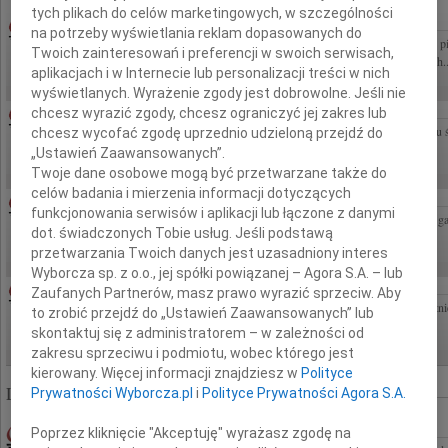
tych plikach do celów marketingowych, w szczególności
ZBIGNIEW ŚWIĘCH
07.08.2026KRAKÓW
na potrzeby wyświetlania reklam dopasowanych do
Z dużym smutkiem przyjąłem wiadomość o śmierci Zbigniewa Święcha dziennikarza, pi
Twoich zainteresowań i preferencji w swoich serwisach,
dokumentalnych, popularyzatora nauki oraz autora znakomitych książek poświęconych..
aplikacjach i w Internecie lub personalizacji treści w nich
wyświetlanych. Wyrażenie zgody jest dobrowolne. Jeśli nie
31.07.2026LUBLIN
chcesz wyrazić zgody, chcesz ograniczyć jej zakres lub
Wyrazy głębokiego współczucia dla dr hab. n. med. Grzegorza Staśkiewicza z powodu
chcesz wycofać zgodę uprzednio udzieloną przejdź do
Lubelskiego Oddziału Polskiego Lekarskiego Towarzystwa Radiologicznego
„Ustawień Zaawansowanych”.
Twoje dane osobowe mogą być przetwarzane także do
celów badania i mierzenia informacji dotyczących
EUGENIUSZ BUTRUK
07.08.2026WARSZAWA
funkcjonowania serwisów i aplikacji lub łączone z danymi
Z głębokim żalem żegnamy prof. dr hab. n. med. Eugeniusza Butruka twórcę polskiej gas
dot. świadczonych Tobie usług. Jeśli podstawą
nauczyciela i przyjaciela wielu pokoleń gastroenterologów,...
przetwarzania Twoich danych jest uzasadniony interes
Wyborcza sp. z o.o., jej spółki powiązanej – Agora S.A. – lub
ANNA SOSIŃSKA
05.08.2026WARSZAWA
Zaufanych Partnerów, masz prawo wyrazić sprzeciw. Aby
Z głębokim smutkiem przyjęliśmy wiadomość o śmierci Anny Sosińskiej Wieloletn
to zrobić przejdź do „Ustawień Zaawansowanych” lub
Sądu Administracyjnego w Warszawie....
skontaktuj się z administratorem – w zależności od
zakresu sprzeciwu i podmiotu, wobec którego jest
kierowany. Więcej informacji znajdziesz w
Polityce
Liczba znalezionych nekrologów: 322 864
Prywatności Wyborcza.pl
i
Polityce Prywatności Agora S.A.
LECH MIELNIK
11.03.2010POZNAŃ
Poprzez kliknięcie "Akceptuję" wyrażasz zgodę na