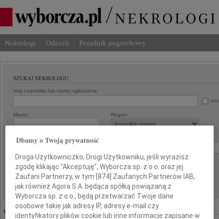
Nekrologi
Odeszli
Poradnik pogrzebowy
SZUKAJ NEKROLOGU
Imię i nazwisko lub numer ogłoszenia:
szu
Miasto:
Region:
Data:
Dbamy o Twoją prywatność
od:
do:
Droga Użytkowniczko, Drogi Użytkowniku, jeśli wyrazisz
Liczba wyników na stronie:
zgodę klikając "Akceptuję", Wyborcza sp. z o.o. oraz jej
Zaufani Partnerzy, w tym [
874
] Zaufanych Partnerów IAB,
jak również Agora S.A. będąca spółką powiązaną z
Wyborcza sp. z o.o., będą przetwarzać Twoje dane
osobowe takie jak adresy IP, adresy e-mail czy
Wyróżnione ogłoszenia:
identyfikatory plików cookie lub inne informacje zapisane w