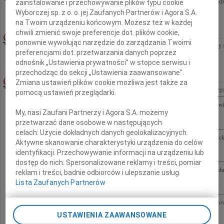
Z głębokim żalem żegnamy Lecha Mielnika Prezesa Zarządu Hansgrohe Sp. z o.o. Rodz
zainstalowanie i przechowywanie plików typu cookie
współczucia składają pracownicy Grant Thornton Frąckowiak Sp. z o.o.
Wyborczej sp. z o. o. jej Zaufanych Partnerów i Agora S.A.
na Twoim urządzeniu końcowym. Możesz też w każdej
chwili zmienić swoje preferencje dot. plików cookie,
MAJA KOZICKA
11.03.2010WARSZAWA
ponownie wywołując narzędzie do zarządzania Twoimi
"Ci, których kochamy, nie umierają, bo miłość jest nieśmiertelna" Drogi Jurku łączymy 
preferencjami dot. przetwarzania danych poprzez
Żony, a naszej drogiej Koleżanki Majki Kozickiej żegnamy Ją z głębokim...
odnośnik „Ustawienia prywatności” w stopce serwisu i
przechodząc do sekcji „Ustawienia zaawansowane”.
PAWEŁ MORZYCKI
11.03.2010WARSZAWA
Zmiana ustawień plików cookie możliwa jest także za
Jolu z przykrością przyjęliśmy wiadomość o śmierci Twojego Męża Pawła Morzyckiego 
pomocą ustawień przeglądarki.
Pani Jolancie Zwolińskiej wyrazy najgłębszego współczucia i żalu po stracie Męża Paw
My, nasi Zaufani Partnerzy i Agora S.A. możemy
Małgorzata Chechlińska i Leszek Krzanik
przetwarzać dane osobowe w następujących
celach:
Użycie dokładnych danych geolokalizacyjnych.
Pani Jolancie Zwolińskiej wyrazy głęboko współczucia po stracie Męża Pawła Morzyck
Aktywne skanowanie charakterystyki urządzenia do celów
Katarzyna Burno
identyfikacji. Przechowywanie informacji na urządzeniu lub
dostęp do nich. Spersonalizowane reklamy i treści, pomiar
Gdy odchodzą nasi najbliżsi, pozostają nam już tylko wspomnienia. To mało i bardzo du
reklam i treści, badnie odbiorców i ulepszanie usług.
Morzyckiej wyrazy szczerego współczucia w ciężkich chwilach rozstania z Mężem...
Lista Zaufanych Partnerów
Głęboko poruszeni śmiercią Pawła Morzyckiego dobrego, prawego i serdecznego Człow
Zwolińską po utracie najukochańszego Męża Małgosia i Dirk
USTAWIENIA ZAAWANSOWANE