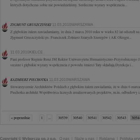
których dotychczas sobie nie powiedzieliśmy. Serdeczne wyrazy współczucia...
ZYGMUNT GRUSZCZYŃSKI
11.03.2010WARSZAWA
Z głębokim żalem zawiadamiamy, że dnia 2 marca 2010 roku w wieku 82 lat odszedł na 
Zygmunt Gruszczyński ps. Franciszek Żołnierz Szarych Szeregów i AK Okręgu...
11.03.2010KIELCE
Pani profesor Reginie Renz JM Rektor Uniwersytetu Humanistyczno-Przyrodniczego 
szczere i głębokie wyrazy współczucia z powodu śmierci Taty składają Dyrekcja i...
KAZIMIERZ PIECHOTKA
11.03.2010WARSZAWA
Stowarzyszenie Architektów Polskich z głębokim żalem zawiadamia, że w dniu 6 marc
Piechotka architekt Współtwórca licznych zrealizowanych projektów, m.in. odbudowy i.
« poprzednie
1
...
30539
30540
30541
30542
30543
3054
30548
30549
...
32287
następne »
Copyright © Wyborcza sp. z o.o.
O nas
Staże u nas
Reklama
Polityka pr