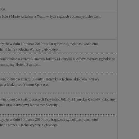
SKA
 Jolu i Marto jesteśmy z Wami w tych ciężkich i bolesnych chwilach
 że w dniu 10 marca 2010 roku tragicznie zginęli nasi wieloletni
cha i Henryk Klecha Wyrazy głębokiego...
 wiadomość o śmierci Państwa Jolanty i Henryka Klechów Wyrazy głębokiego
racownicy Hotelu Scandic...
 wiadomość o śmierci Jolanty i Henryka Klechów składamy wyrazy
 Rada Nadzorcza Mamut Sp. z o.o.
wiadomość o śmierci naszych Przyjaciół Jolanty i Henryka Klechów składamy
nie oraz Zarządowi Konsalnet Security...
 że w dniu 10 marca 2010 roku tragicznie zginęli nasi wieloletni
cha i Henryk Klecha Wyrazy głębokiego...