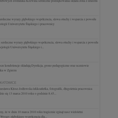
zebowych Dominika Koćwina serdeczne podziękowania składa żona z dziećmi
rdeczne wyrazy głębokiego współczucia, słowa otuchy i wsparcia z powodu
jologii Uniwersytetu Śląskiego i pracownicy
serdeczne wyrazy głębokiego współczucia, słowa otuchy i wsparcia z powodu
jologii Uniwersytetu Śląskiego i...
sze kondolencje składają Dyrekcja, grono pedagogiczne oraz uczniowie
aka w Zgierzu
0KATOWICE
zesława Kłose-Jodłowska lekkoatletka, fotografik, długoletnia pracownica
e się 13 marca 2010 roku o godzinie 8.45...
 że w dniu 10 marca 2010 roku tragicznie zginął nasz wieloletni
Wyrazy głębokiego współczucia dla...