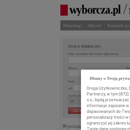
Nekrologi
Odeszli
Poradnik p
SZUKAJ NEKROLOGU
Imię i nazwisko lub numer ogłoszenia:
Miasto:
Re
Dbamy o Twoją prywa
Data:
od:
Droga Użytkowniczko, Dr
Partnerzy, w tym [
872
]
Liczba wyników na stronie:
o.o., będą przetwarzać 
informacje zapisane w
dopasowanych do Twoich
personalizacji treści 
ograniczyć jej zakres
Wyróżnione ogłoszenia:
Twoje dane osobowe mo