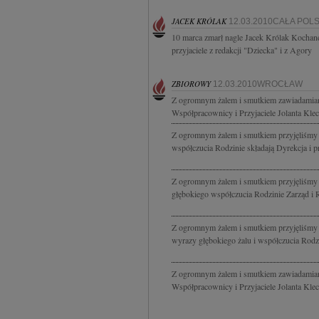
JACEK KRÓLAK
12.03.2010CAŁA POL
10 marca zmarł nagle Jacek Królak Kochane
przyjaciele z redakcji "Dziecka" i z Agory
ZBIOROWY
12.03.2010WROCŁAW
Z ogromnym żalem i smutkiem zawiadamiamy,
Współpracownicy i Przyjaciele Jolanta Kle
Z ogromnym żalem i smutkiem przyjęliśmy
współczucia Rodzinie składają Dyrekcja i p
Z ogromnym żalem i smutkiem przyjęliśmy
głębokiego współczucia Rodzinie Zarząd i
Z ogromnym żalem i smutkiem przyjęliśmy 
wyrazy głębokiego żalu i współczucia Rodzi
Z ogromnym żalem i smutkiem zawiadamiamy,
Współpracownicy i Przyjaciele Jolanta Kle