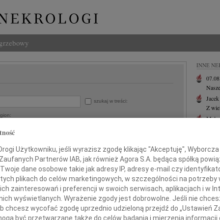
ogrzebowy
INNE NE
07.0
Nasze
Jacek
szukaj w treści:
Z wie
gion:
Małgo
W dni
tność
Eugen
Z ogr
do:
ogi Użytkowniku, jeśli wyrazisz zgodę klikając "Akceptuję", Wyborcza sp
06.0
 Zaufanych Partnerów IAB, jak również Agora S.A. będąca spółką powi
Drogi
Twoje dane osobowe takie jak adresy IP, adresy e-mail czy identyfikato
 tych plikach do celów marketingowych, w szczególności na potrzeby 
+ wię
 zainteresowań i preferencji w swoich serwisach, aplikacjach i w Int
w nich wyświetlanych. Wyrażenie zgody jest dobrowolne. Jeśli nie chce
 lub chcesz wycofać zgodę uprzednio udzieloną przejdź do „Ustawień
gą być przetwarzane także do celów badania i mierzenia informacji