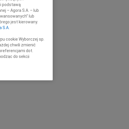
li podstawą
nej – Agora S.A. – lub
aawansowanych” lub
rego jest kierowany.
a S.A.
ypu cookie Wyborczej sp.
żdej chwili zmienić
preferencjami dot.
hodząc do sekcji
stawień przeglądarki.
h celach:
Użycie
lów identyfikacji.
ści, pomiar reklam i