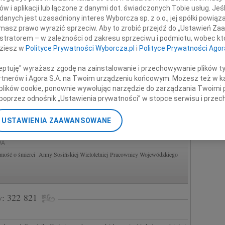
w i aplikacji lub łączone z danymi dot. świadczonych Tobie usług. Jeś
26WARSZAWA
nych jest uzasadniony interes Wyborcza sp. z o.o., jej spółki powiąza
o odejściu prof. Małgorzaty Kościelskiej cenionej badaczki i nauczycielki
masz prawo wyrazić sprzeciw. Aby to zrobić przejdź do „Ustawień Z
ologów klinicznych dziecka,...
istratorem – w zależności od zakresu sprzeciwu i podmiotu, wobec któ
dziesz w
Polityce Prywatności Wyborcza.pl
i
Polityce Prywatności Agor
WARSZAWA
o śmierci dr. inż. Andrzeja Gołaszewskiego Podsekretarza stanu w
ceptuję" wyrażasz zgodę na zainstalowanie i przechowywanie plików t
991, Przewodniczącego Komitetu Organizacji...
Partnerów i Agora S.A. na Twoim urządzeniu końcowym. Możesz też w ka
 plików cookie, ponownie wywołując narzędzie do zarządzania Twoimi 
poprzez odnośnik „Ustawienia prywatności” w stopce serwisu i przec
26WARSZAWA
ane”. Zmiana ustawień plików cookie możliwa jest także za pomocą u
r Małgorzata Kościelska Jej prace badawcze i praktyka terapeutyczna
ziecka. Żegnaj, moja...
USTAWIENIA ZAAWANSOWANE
nerzy i Agora S.A. możemy przetwarzać dane osobowe w następującyc
okalizacyjnych. Aktywne skanowanie charakterystyki urządzenia do ce
WA
cji na urządzeniu lub dostęp do nich. Spersonalizowane reklamy i tre
ość o śmierci Anny Sosińskiej Wieloletniej Pracownicy Wojewódzkiego
w i ulepszanie usług.
Lista Zaufanych Partnerów
w: 322 821