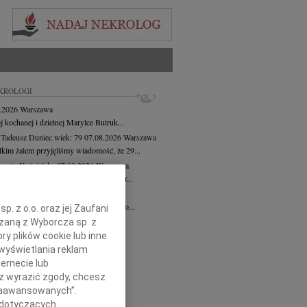
KROLOGI
8.2026
Warszawa
j kochanej i dzielnej Marylce Butruk...
 Tadeusz Duniec
wiek: 79
07.08.2026
Warszawa
lkim żalem przyjęliśmy wiadomość, że 29...
rzata Kościelska
07.08.2026
Warszawa
u 3 sierpnia 2026 roku zmarła Profesor...
iusz Butruk
05.08.2026
Warszawa
omnym żalem przyjęliśmy wiadomość o...
. z o.o. oraz jej Zaufani
8.2026
Gdańsk
ązaną z Wyborcza sp. z
 Piotrze Koleżanki i Koledzy z firmy...
ry plików cookie lub inne
wyświetlania reklam
cej
ernecie lub
sz wyrazić zgody, chcesz
 Zaawansowanych”.
 dotyczących