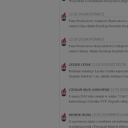
Wszystkim Uczestnikom uroczystości pogr
12.03.2010KATOWICE
Panu Profesorowi Adamowi Bartoszkowi se
śmierci Ojca składa Dyrekcja Instytutu Soc
12.03.2010KATOWICE
Panu Profesorowi Krzysztofowi Czekajowi 
śmierci Mamy składa Dyrekcja Instytutu Soc
LESZEK CEZAK
12.03.2010SZCZECIN
Rodzinie zmarłego Leszka Cezaka najszczer
Zespołu Szkół nr 1 im. Jakuba Stefana Cez
CZESŁAW KŁOS-JODŁOWSKI
12.03.201
8 marca 2010 roku zmarła w wieku 73 lat C
katowickiego Ośrodka TVP. Pogrzeb odbędzi
HENRYK HLIWA
12.03.2010WROCŁAW
Z ogromnym żalem i smutkiem zawiadamiamy,
współpracownik i Przyjaciel Henryk Hliwa 