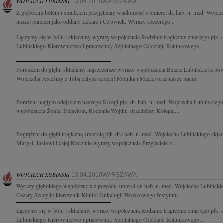
WOJCIECH LUBIŃSKI
13.04.2010WARSZAWA
Z głębokim bólem i smutkiem przyjęliśmy wiadomość o śmierci dr. hab. n. med. Wojci
naszej pamięci jako oddany Lekarz i Człowiek. Wyrazy szczerego...
Łączymy się w bólu i składamy wyrazy współczucia Rodzinie tragicznie zmarłego płk. d
Lubińskiego Kierownictwo i pracownicy Szpitalnego Oddziału Ratunkowego...
Poruszeni do głębi, składamy najszczersze wyrazy współczucia Beacie Lubińskiej z po
Wojciecha Jesteśmy z Tobą całym sercem! Monika i Maciej oraz nasze mamy
Porażeni nagłym odejściem naszego Kolegi płk. dr. hab. n. med. Wojciecha Lubińskieg
współczucia Żonie, Dzieciom, Rodzinie Wojtku straciliśmy Kolegę,...
Pogrążeni do głębi tragiczną śmiercią płk. dra hab. n. med. Wojciecha Lubińskiego skł
Marysi, Jasiowi i całej Rodzinie wyrazy współczucia Przyjaciele z...
WOJCIECH LUBIŃSKI
13.04.2010WARSZAWA
Wyrazy głębokiego współczucia z powodu śmierci dr. hab. n. med. Wojciecha Lubińskieg
Cezary Szczylik kierownik Kliniki Onkologii Wojskowego Instytutu...
Łączymy się w bólu i składamy wyrazy współczucia Rodzinie tragicznie zmarłego płk. d
Lubińskiego Kierownictwo i pracownicy Szpitalnego Oddziału Ratunkowego...