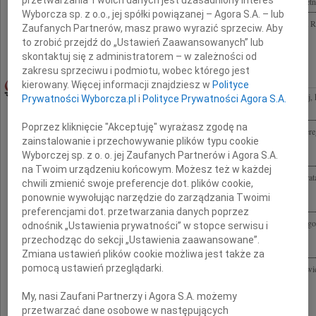
Ojciec, Dziadek Hieronim Paduch Nabożeństwo żałobne odbędzie się w dniu 15 kwietni
Wyborcza sp. z o.o., jej spółki powiązanej – Agora S.A. – lub
Z głębokim żalem i smutkiem przyjęłyśmy wiadomość o odejściu Hieronima Paducha R
Zaufanych Partnerów, masz prawo wyrazić sprzeciw. Aby
głębokiego współczucia Ania i Iwona
to zrobić przejdź do „Ustawień Zaawansowanych” lub
skontaktuj się z administratorem – w zależności od
zakresu sprzeciwu i podmiotu, wobec którego jest
JERZY SZMAJDZIŃSKI
13.04.2010WARSZAWA
kierowany. Więcej informacji znajdziesz w
Polityce
Poruszony i wstrząśnięty tragiczną śmiercią Jerzego Szmajdzińskiego Osoby wybitnej, k
Prywatności Wyborcza.pl
i
Polityce Prywatności Agora S.A.
Tych, którym pragnął oddać hołd składam Małgosi, Agnieszce,...
Poprzez kliknięcie "Akceptuję" wyrażasz zgodę na
Małgosi Szmajdzińskiej Agnieszce i Andrzejowi składamy wyrazy głębokiego i szczer
zainstalowanie i przechowywanie plików typu cookie
Męża i Taty Jerzego Szmajdzińskiego Zachowamy Jurka w naszej pamięci tenisistki...
Wyborczej sp. z o. o. jej Zaufanych Partnerów i Agora S.A.
na Twoim urządzeniu końcowym. Możesz też w każdej
Ryszardowi Szmajdzińskiemu z głębi serca płynące wyrazy współczucia po stracie Brat
chwili zmienić swoje preferencje dot. plików cookie,
koleżanki i koledzy z IVB/1973
ponownie wywołując narzędzie do zarządzania Twoimi
preferencjami dot. przetwarzania danych poprzez
Rodzinie i Bliskim tragicznie zmarłego w katastrofie lotniczej pod Smoleńskiem Jerze
odnośnik „Ustawienia prywatności” w stopce serwisu i
Sejmu RP składamy wyrazy głębokiego współczucia Rektor i Kanclerz...
przechodząc do sekcji „Ustawienia zaawansowane”.
Zmiana ustawień plików cookie możliwa jest także za
pomocą ustawień przeglądarki.
W dotkliwym bólu z powodu tragicznej śmierci Jerzego Szmajdzińskiego wyrazy najwi
Agnieszce, Andrzejowi, Rodzicom, Bratu składa W. Szczepankiewicz z rodziną
My, nasi Zaufani Partnerzy i Agora S.A. możemy
przetwarzać dane osobowe w następujących