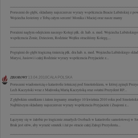
Poruszeni do głębi, składamy najszczersze wyrazy współczucia Beacie Lubińskiej z po
Wojciecha Jesteśmy z Tobą całym sercem! Monika i Maciej oraz nasze mamy
Porażeni nagłym odejściem naszego Kolegi płk. dr. hab. n. med. Wojciecha Lubińskieg
współczucia Żonie, Dzieciom, Rodzinie Wojtku straciliśmy Kolegę,...
Pogrążeni do głębi tragiczną śmiercią płk. dra hab. n. med. Wojciecha Lubińskiego skł
Marysi, Jasiowi i całej Rodzinie wyrazy współczucia Przyjaciele z...
ZBIOROWY
13.04.2010CAŁA POLSKA
Poruszeni wiadomością o katastrofie lotniczej pod Smoleńskiem, w której zginęli Prezy
Lech Kaczyński wraz z Małżonką Marią Kaczyńską oraz ostatni Prezydent RP...
Z głębokim smutkiem i żalem żegnamy zmarłego 10 kwietnia 2010 roku pod Smoleński
Najbliższym składamy najszczersze wyrazy współczucia Przyjaciele i Znajomi z...
Łączymy się w żałobie po tragicznie zmarłych Osobach w katastrofie samolotowej w S
Brak jest słów, aby wyrazić smutek i żal po stracie całej Załogi Prezydenta...