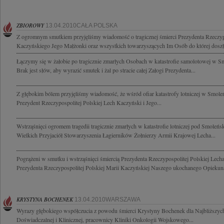
ZBIOROWY
13.04.2010CAŁA POLSKA
Z ogromnym smutkiem przyjęliśmy wiadomość o tragicznej śmierci Prezydenta Rzeczypo
Kaczyńskiego Jego Małżonki oraz wszystkich towarzyszących Im Osób do której doszł
Łączymy się w żałobie po tragicznie zmarłych Osobach w katastrofie samolotowej w S
Brak jest słów, aby wyrazić smutek i żal po stracie całej Załogi Prezydenta...
Z głębokim bólem przyjęliśmy wiadomość, że wśród ofiar katastrofy lotniczej w Smoleń
Prezydent Rzeczypospolitej Polskiej Lech Kaczyński i Jego...
Wstrząśnięci ogromem tragedii tragicznie zmarłych w katastrofie lotniczej pod Smole
Wielkich Przyjaciół Stowarzyszenia Łagierników Żołnierzy Armii Krajowej Lecha...
Pogrążeni w smutku i wstrząśnięci śmiercią Prezydenta Rzeczypospolitej Polskiej Lec
Prezydenta Rzeczypospolitej Polskiej Marii Kaczyńskiej Naszego ukochanego Opiekuna 
KRYSTYNA BOCHENEK
13.04.2010WARSZAWA
Wyrazy głębokiego współczucia z powodu śmierci Krystyny Bochenek dla Najbliższych
Doświadczalnej i Klinicznej, pracownicy Kliniki Onkologii Wojskowego...