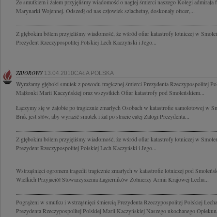
Ze smutkiem i żalem przyjęliśmy wiadomość o nagłej śmierci naszego Kolegi admirał
Marynarki Wojennej. Odszedł od nas człowiek szlachetny, doskonały oficer,...
Z głębokim bólem przyjęliśmy wiadomość, że wśród ofiar katastrofy lotniczej w Smoleń
Prezydent Rzeczypospolitej Polskiej Lech Kaczyński i Jego...
ZBIOROWY
13.04.2010CAŁA POLSKA
Wyrażamy głęboki smutek z powodu tragicznej śmierci Prezydenta Rzeczypospolitej Po
Małżonki Marii Kaczyńskiej oraz wszystkich Ofiar katastrofy pod Smoleńskiem...
Łączymy się w żałobie po tragicznie zmarłych Osobach w katastrofie samolotowej w S
Brak jest słów, aby wyrazić smutek i żal po stracie całej Załogi Prezydenta...
Z głębokim bólem przyjęliśmy wiadomość, że wśród ofiar katastrofy lotniczej w Smoleń
Prezydent Rzeczypospolitej Polskiej Lech Kaczyński i Jego...
Wstrząśnięci ogromem tragedii tragicznie zmarłych w katastrofie lotniczej pod Smole
Wielkich Przyjaciół Stowarzyszenia Łagierników Żołnierzy Armii Krajowej Lecha...
Pogrążeni w smutku i wstrząśnięci śmiercią Prezydenta Rzeczypospolitej Polskiej Lec
Prezydenta Rzeczypospolitej Polskiej Marii Kaczyńskiej Naszego ukochanego Opiekuna 