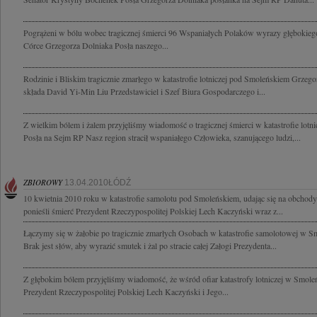
Pogrążeni w bólu wobec tragicznej śmierci 96 Wspaniałych Polaków wyrazy głębokieg
Córce Grzegorza Dolniaka Posła naszego...
Rodzinie i Bliskim tragicznie zmarłego w katastrofie lotniczej pod Smoleńskiem Grzego
składa David Yi-Min Liu Przedstawiciel i Szef Biura Gospodarczego i...
Z wielkim bólem i żalem przyjęliśmy wiadomość o tragicznej śmierci w katastrofie lotn
Posła na Sejm RP Nasz region stracił wspaniałego Człowieka, szanującego ludzi,...
ZBIOROWY
13.04.2010ŁÓDŹ
10 kwietnia 2010 roku w katastrofie samolotu pod Smoleńskiem, udając się na obchody
ponieśli śmierć Prezydent Rzeczypospolitej Polskiej Lech Kaczyński wraz z...
Łączymy się w żałobie po tragicznie zmarłych Osobach w katastrofie samolotowej w S
Brak jest słów, aby wyrazić smutek i żal po stracie całej Załogi Prezydenta...
Z głębokim bólem przyjęliśmy wiadomość, że wśród ofiar katastrofy lotniczej w Smoleń
Prezydent Rzeczypospolitej Polskiej Lech Kaczyński i Jego...