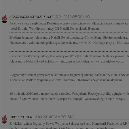
ALEKSANDRA NATALLI-ŚWIAT
13.04.2010WROCŁAW
Jackowi Świat i najbliższej Rodzinie wyrazy głębokiego współczucia i nieopisanego żal
mojej Drogiej Współpracownicy Oli Natalli-Świat składa Bogdan...
Z bólem żegnamy Aleksandrę Natalli-Świat ukochaną, Córkę, Żonę, Siostrę zmarłą tra
Nabożeństwo żałobne odbędzie się w kościele pw. św. M.M. Kolbego przy ul. Horbacz
Kanclerzowi Wyższej Szkoły Bankowej we Wrocławiu dr. Markowi Natalli z powodu tra
Aleksandry Natalli-Świat składamy najszczersze kondolencje i wyrazy głębokiego...
Z ogromnym żalem przyjąłem wiadomość o tragicznej śmierci Aleksandry Natalli Świat 
a przede wszystkim wspaniałej osoby i koleżanki. Rodzinie i Najbliższym składam...
10 kwietnia 2010 roku na pokładzie samolotu Prezydenta Rzeczypospolitej zginęła w s
Natalli-Świat w latach 2004-2005 Wiceprezes Zarządu Wrocławskiego Centrum Spa...
PAWEŁ WYPYCH
13.04.2010CAŁA POLSKA
Z wielkim żalem żegnamy Pawła Wypycha Sekretarza Stanu Kancelarii Prezydenta RP,
Osób Niepełnosprawnych Rodzinie i Bliskim składamy wyrazy najgłębszego...