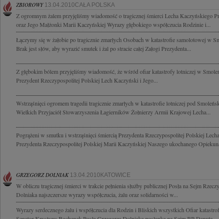
ZBIOROWY
13.04.2010CAŁA POLSKA
Z ogromnym żalem przyjęliśmy wiadomość o tragicznej śmierci Lecha Kaczyńskiego Pre
oraz Jego Małżonki Marii Kaczyńskiej Wyrazy głębokiego współczucia Rodzinie i...
Łączymy się w żałobie po tragicznie zmarłych Osobach w katastrofie samolotowej w S
Brak jest słów, aby wyrazić smutek i żal po stracie całej Załogi Prezydenta...
Z głębokim bólem przyjęliśmy wiadomość, że wśród ofiar katastrofy lotniczej w Smoleń
Prezydent Rzeczypospolitej Polskiej Lech Kaczyński i Jego...
Wstrząśnięci ogromem tragedii tragicznie zmarłych w katastrofie lotniczej pod Smole
Wielkich Przyjaciół Stowarzyszenia Łagierników Żołnierzy Armii Krajowej Lecha...
Pogrążeni w smutku i wstrząśnięci śmiercią Prezydenta Rzeczypospolitej Polskiej Lec
Prezydenta Rzeczypospolitej Polskiej Marii Kaczyńskiej Naszego ukochanego Opiekuna 
GRZEGORZ DOLNIAK
13.04.2010KATOWICE
W obliczu tragicznej śmierci w trakcie pełnienia służby publicznej Posła na Sejm Rzecz
Dolniaka najszczersze wyrazy współczucia, żalu oraz solidarności w...
Wyrazy serdecznego żalu i współczucia dla Rodzin i Bliskich wszystkich Ofiar katastro
Senator Krystyny Bochenek Posła Grzegorza Dolniaka posłanka na Sejm RP Danuta...