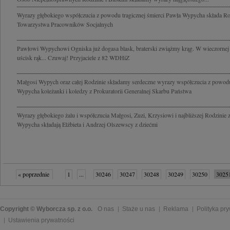
Wyrazy głębokiego współczucia z powodu tragicznej śmierci Pawła Wypycha składa R
Towarzystwa Pracowników Socjalnych
Pawłowi Wypychowi Ogniska już dogasa blask, braterski zwiążmy krąg. W wieczornej ci
uścisk rąk... Czuwaj! Przyjaciele z 82 WDHiZ
Małgosi Wypych oraz całej Rodzinie składamy serdeczne wyrazy współczucia z powodu 
Wypycha koleżanki i koledzy z Prokuratorii Generalnej Skarbu Państwa
Wyrazy głębokiego żalu i współczucia Małgosi, Zuzi, Krzysiowi i najbliższej Rodzinie 
Wypycha składają Elżbieta i Andrzej Olszewscy z dziećmi
« poprzednie
1
...
30246
30247
30248
30249
30250
3025
30255
30256
...
32289
następne »
Copyright © Wyborcza sp. z o.o.
O nas
Staże u nas
Reklama
Polityka pr
Ustawienia prywatności