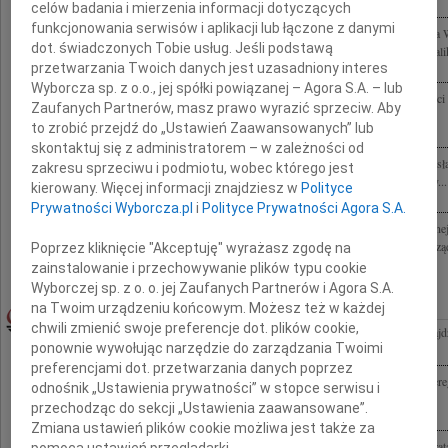
Posła na Sejm Rzeczypospolitej Polskiej, Członka Konwentu Politechniki...
celów badania i mierzenia informacji dotyczących
funkcjonowania serwisów i aplikacji lub łączone z danymi
Z głębokim żalem i smutkiem żegnamy zmarłego w katastrofie w Smoleńsku Edwarda 
dot. świadczonych Tobie usług. Jeśli podstawą
Składamy wyrazy głębokiego współczucia Rodzinie oraz Bliskim Zmarłego Janusz Palik
przetwarzania Twoich danych jest uzasadniony interes
Wyborcza sp. z o.o., jej spółki powiązanej – Agora S.A. – lub
Panu Józefowi Wojtasowi wyrazy głębokiego współczucia z powodu tragicznej śmierci
Zaufanych Partnerów, masz prawo wyrazić sprzeciw. Aby
składa Grzegorz Sztolcman Poseł na Sejm RP
to zrobić przejdź do „Ustawień Zaawansowanych” lub
skontaktuj się z administratorem – w zależności od
Z głębokim żalem przyjąłem wiadomość o tragicznej śmierci Posłów na Sejm RP Wies
zakresu sprzeciwu i podmiotu, wobec którego jest
Edwarda Wojtasa Cześć Ich pamięci! Rodzinie i Bliskim składam najszczersze wyrazy...
kierowany. Więcej informacji znajdziesz w
Polityce
Prywatności Wyborcza.pl
i
Polityce Prywatności Agora S.A.
Panu Józefowi Wojtasowi wyrazy głębokiego współczucia z powodu straty w tragicznej 
prezydenckiego w Smoleńsku Brata Edwarda Wojtasa Posła na Sejm RP składają Zarząd
Poprzez kliknięcie "Akceptuję" wyrażasz zgodę na
zainstalowanie i przechowywanie plików typu cookie
Wyborczej sp. z o. o. jej Zaufanych Partnerów i Agora S.A.
na Twoim urządzeniu końcowym. Możesz też w każdej
JERZY SZMAJDZIŃSKI
13.04.2010WROCŁAW
chwili zmienić swoje preferencje dot. plików cookie,
Z najwyższym żalem i bólem przyjąłem wiadomość o tragicznej śmierci Jerzego Szmaj
ponownie wywołując narzędzie do zarządzania Twoimi
RP byłego Ministra Obrony Narodowej Serdeczne wyrazy współczucia...
preferencjami dot. przetwarzania danych poprzez
Małgosi Szmajdzińskiej Agnieszce i Andrzejowi składamy wyrazy głębokiego i szczer
odnośnik „Ustawienia prywatności” w stopce serwisu i
Męża i Taty Jerzego Szmajdzińskiego Zachowamy Jurka w naszej pamięci tenisistki...
przechodząc do sekcji „Ustawienia zaawansowane”.
Zmiana ustawień plików cookie możliwa jest także za
Ryszardowi Szmajdzińskiemu z głębi serca płynące wyrazy współczucia po stracie Brat
pomocą ustawień przeglądarki.