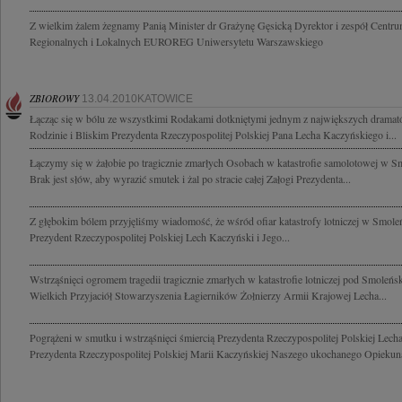
Z wielkim żalem żegnamy Panią Minister dr Grażynę Gęsicką Dyrektor i zespół Centr
Regionalnych i Lokalnych EUROREG Uniwersytetu Warszawskiego
ZBIOROWY
13.04.2010KATOWICE
Łącząc się w bólu ze wszystkimi Rodakami dotkniętymi jednym z największych dramató
Rodzinie i Bliskim Prezydenta Rzeczypospolitej Polskiej Pana Lecha Kaczyńskiego i...
Łączymy się w żałobie po tragicznie zmarłych Osobach w katastrofie samolotowej w S
Brak jest słów, aby wyrazić smutek i żal po stracie całej Załogi Prezydenta...
Z głębokim bólem przyjęliśmy wiadomość, że wśród ofiar katastrofy lotniczej w Smoleń
Prezydent Rzeczypospolitej Polskiej Lech Kaczyński i Jego...
Wstrząśnięci ogromem tragedii tragicznie zmarłych w katastrofie lotniczej pod Smole
Wielkich Przyjaciół Stowarzyszenia Łagierników Żołnierzy Armii Krajowej Lecha...
Pogrążeni w smutku i wstrząśnięci śmiercią Prezydenta Rzeczypospolitej Polskiej Lec
Prezydenta Rzeczypospolitej Polskiej Marii Kaczyńskiej Naszego ukochanego Opiekuna 