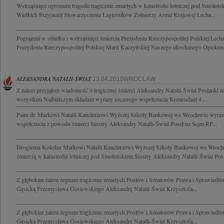
Wstrząśnięci ogromem tragedii tragicznie zmarłych w katastrofie lotniczej pod Smole
Wielkich Przyjaciół Stowarzyszenia Łagierników Żołnierzy Armii Krajowej Lecha...
Pogrążeni w smutku i wstrząśnięci śmiercią Prezydenta Rzeczypospolitej Polskiej Lec
Prezydenta Rzeczypospolitej Polskiej Marii Kaczyńskiej Naszego ukochanego Opiekuna 
ALEKSANDRA NATALII-ŚWIAT
13.04.2010WROCŁAW
Z żalem przyjąłem wiadomość o tragicznej śmierci Aleksandry Natalli-Świat Posłanki 
wszystkim Najbliższym składam wyrazy szczerego współczucia Komendant 4....
Panu dr. Markowi Natalli Kanclerzowi Wyższej Szkoły Bankowej we Wrocławiu wyrazy
współczucia z powodu śmierci Siostry Aleksandry Natalli-Świat Poseł na Sejm RP...
Drogiemu Koledze Markowi Natalli Kanclerzowi Wyższej Szkoły Bankowej we Wrocław
śmiercią w katastrofie lotniczej pod Smoleńskiem Siostry Aleksandry Natalli-Świat Posł
Z głębokim żalem żegnam tragicznie zmarłych Posłów i Senatorów Prawa i Sprawiedliw
Gęsicką Przemysława Gosiewskiego Aleksandrę Natalii-Świat Krzysztofa...
Z głębokim żalem żegnam tragicznie zmarłych Posłów i Senatorów Prawa i Sprawiedliw
Gęsicką Przemysława Gosiewskiego Aleksandrę Natalli-Świat Krzysztofa...