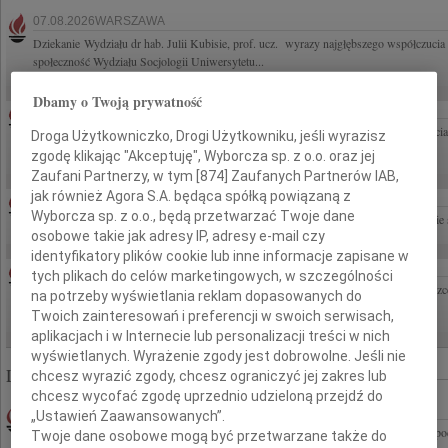
07.08.2026WARSZAWA
Dziekanie Wydziału dr hab. Julii Kubisie, prof. ucz. wyrazy najgłębszego współczu
społeczność Wydziału Socjologii Uniwersytetu...
Dbamy o Twoją prywatność
07.08.2026WARSZAWA
Naszej kochanej i dzielnej Marylce Butruk Najcieplejsze wyrazy wsparcia i współczucia
Droga Użytkowniczko, Drogi Użytkowniku, jeśli wyrazisz
Mary, Hania, Ewa, Iza i Ewa
zgodę klikając "Akceptuję", Wyborcza sp. z o.o. oraz jej
Zaufani Partnerzy, w tym [
874
] Zaufanych Partnerów IAB,
jak również Agora S.A. będąca spółką powiązaną z
ZENON SMOLAREK
07.08.2026CAŁA POLSKA
Wyborcza sp. z o.o., będą przetwarzać Twoje dane
Z powodu śmierci Pana nadinspektora Zenona Smolarka wyrazy współczucia Rodzinie 
osobowe takie jak adresy IP, adresy e-mail czy
identyfikatory plików cookie lub inne informacje zapisane w
AGNIESZA WAŚNIEWSKA
04.08.2026WARSZAWA
tych plikach do celów marketingowych, w szczególności
Życie to piękna podróż, która czasem kończy się zbyt szybko. Niech pamięć o Agniesz
na potrzeby wyświetlania reklam dopasowanych do
Naszych sercach. Z głębokim żalem przyjęliśmy...
Twoich zainteresowań i preferencji w swoich serwisach,
aplikacjach i w Internecie lub personalizacji treści w nich
wyświetlanych. Wyrażenie zgody jest dobrowolne. Jeśli nie
Liczba znalezionych nekrologów: 322 885
chcesz wyrazić zgody, chcesz ograniczyć jej zakres lub
chcesz wycofać zgodę uprzednio udzieloną przejdź do
EDWARD WOJTAS
13.04.2010CAŁA POLSKA
„Ustawień Zaawansowanych”.
Z głębokim żalem przyjęliśmy wiadomość o tragicznej śmierci w katastrofie lotniczej
Twoje dane osobowe mogą być przetwarzane także do