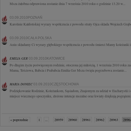
Msza żałobna odprawiona zostanie dnia 7 września 2010 roku o godzinie 13.20 w...
03.09.2010POZNAŃ
Karolinie Kałdońskiej wyrazy współczucia z powodu straty Ojca składa Wojciech Grą
03.09.2010CAŁA POLSKA
Aniu składamy Ci wyrazy głębokiego współczucia z powodu śmierci Mamy koleżanki i 
EMILIA GER
03.09.2010KATOWICE
Po długim życiu poświęconym rodzinie, otoczona jej miłością, 1 września 2010 roku z
Mama, Teściowa, Babcia i Prababcia Emilia Ger Msza święta pogrzebowa zostanie...
MARIA DONIEC
03.09.2010CZĘSTOCHOWA
Podziękowanie Rodzinie, Koleżankom, Sąsiadom, Znajomym za udział w Eucharystii i
miejsce wiecznego spoczynku, złożone intencje mszalne oraz kwiaty dziękują pogrążeni.
« poprzednie
1
...
28959
28960
28961
28962
28963
2896
28968
28969
...
32282
następne »