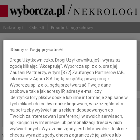
Nekrologi
Odeszli
Poradnik pogrzebowy
Dbamy o Twoją prywatność
SZUKAJ NEKROLOGU
Imię i nazwisko lub numer ogłoszenia:
Droga Użytkowniczko, Drogi Użytkowniku, jeśli wyrazisz
szu
zgodę klikając "Akceptuję", Wyborcza sp. z o.o. oraz jej
Zaufani Partnerzy, w tym [
872
] Zaufanych Partnerów IAB,
Miasto:
Region:
jak również Agora S.A. będąca spółką powiązaną z
Wyborcza sp. z o.o., będą przetwarzać Twoje dane
Data:
osobowe takie jak adresy IP, adresy e-mail czy
od:
do:
identyfikatory plików cookie lub inne informacje zapisane w
tych plikach do celów marketingowych, w szczególności
Liczba wyników na stronie:
na potrzeby wyświetlania reklam dopasowanych do
Twoich zainteresowań i preferencji w swoich serwisach,
aplikacjach i w Internecie lub personalizacji treści w nich
wyświetlanych. Wyrażenie zgody jest dobrowolne. Jeśli nie
Wyróżnione ogłoszenia:
chcesz wyrazić zgody, chcesz ograniczyć jej zakres lub