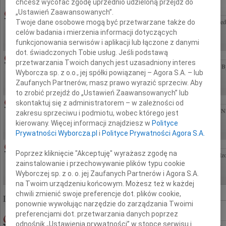
chcesz wycofać zgodę uprzednio udzieloną przejdź do
TADEUSZ KOTŁOWSKI
05.08.2026POZNAŃ
„Ustawień Zaawansowanych”.
Z ogromnym żalem i bólem w sercu zawiadamiamy, że w dniu 3 sierpnia 2026 r. odszedł
Twoje dane osobowe mogą być przetwarzane także do
Kochany Mąż, Tata i Dziadek Profesor dr hab. Tadeusz Kotłowski Ceremonia...
celów badania i mierzenia informacji dotyczących
funkcjonowania serwisów i aplikacji lub łączone z danymi
dot. świadczonych Tobie usług. Jeśli podstawą
TADEUSZ GAPIŃSKI
03.08.2026CAŁA POLSKA
przetwarzania Twoich danych jest uzasadniony interes
Z ogromnym smutkiem przyjęliśmy wiadomość o śmierci Ś.P. Tadeusza Gapińskiego B
Wyborcza sp. z o.o., jej spółki powiązanej – Agora S.A. – lub
Łódź Wieloletniego kierownika Widzewa Łódź, z którym święcił...
Zaufanych Partnerów, masz prawo wyrazić sprzeciw. Aby
to zrobić przejdź do „Ustawień Zaawansowanych” lub
ANDRZEJ MOROZOWSKI
06.08.2026CAŁA POLSKA
skontaktuj się z administratorem – w zależności od
Żegnamy Andrzeja Morozowskiego Wybitnego dziennikarza, który współtworzył TVN24.
zakresu sprzeciwu i podmiotu, wobec którego jest
uczył nas, że nawet o najtrudniejszych sprawach można rozmawiać...
kierowany. Więcej informacji znajdziesz w
Polityce
Prywatności Wyborcza.pl
i
Polityce Prywatności Agora S.A.
HUBERT GELDNER
03.08.2026WARSZAWA
Poprzez kliknięcie "Akceptuję" wyrażasz zgodę na
Z głębokim smutkiem przyjęliśmy wiadomość o śmierci Huberta Geldnera Marianie, I
zainstalowanie i przechowywanie plików typu cookie
szczerego współczucia i słowa wsparcia składają Bożena i Jurek Cieślikowie,...
Wyborczej sp. z o. o. jej Zaufanych Partnerów i Agora S.A.
na Twoim urządzeniu końcowym. Możesz też w każdej
chwili zmienić swoje preferencje dot. plików cookie,
Liczba znalezionych nekrologów: 322 818
ponownie wywołując narzędzie do zarządzania Twoimi
preferencjami dot. przetwarzania danych poprzez
ELŻBIETA LEWANDOWSKA-KORSAK
03.09.2010WARSZAWA
odnośnik „Ustawienia prywatności” w stopce serwisu i