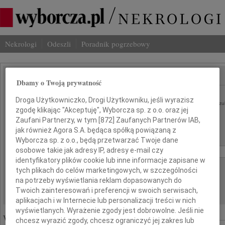
Nekrologi
Odeszli
Poradnik pogrzebowy
SZUKAJ NEKROLOGU
Dbamy o Twoją prywatność
Imię i nazwisko lub numer ogłoszenia:
Droga Użytkowniczko, Drogi Użytkowniku, jeśli wyrazisz
szu
zgodę klikając "Akceptuję", Wyborcza sp. z o.o. oraz jej
Miasto:
Region:
Zaufani Partnerzy, w tym [
872
] Zaufanych Partnerów IAB,
jak również Agora S.A. będąca spółką powiązaną z
Wyborcza sp. z o.o., będą przetwarzać Twoje dane
Data:
osobowe takie jak adresy IP, adresy e-mail czy
od:
do:
identyfikatory plików cookie lub inne informacje zapisane w
Liczba wyników na stronie:
tych plikach do celów marketingowych, w szczególności
na potrzeby wyświetlania reklam dopasowanych do
Twoich zainteresowań i preferencji w swoich serwisach,
aplikacjach i w Internecie lub personalizacji treści w nich
wyświetlanych. Wyrażenie zgody jest dobrowolne. Jeśli nie
Wyróżnione ogłoszenia:
chcesz wyrazić zgody, chcesz ograniczyć jej zakres lub