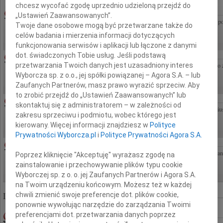
chcesz wycofać zgodę uprzednio udzieloną przejdź do
03.08.2026LUBLIN
„Ustawień Zaawansowanych”.
Panu dr hab. n. med. Grzegorzowi Staśkiewiczowi wyrazy głębokiego współczucia z 
Twoje dane osobowe mogą być przetwarzane także do
pracownicy Zakładu Anatomii Prawidłowej, Klinicznej i Obrazowej Uniwersytetu...
celów badania i mierzenia informacji dotyczących
funkcjonowania serwisów i aplikacji lub łączone z danymi
07.08.2026WARSZAWA
dot. świadczonych Tobie usług. Jeśli podstawą
przetwarzania Twoich danych jest uzasadniony interes
Serdeczne wyrazy współczucia dla naszego Szefa Profesora Dariusza Koziorowskiego z
z Kliniki Neurologii
Wyborcza sp. z o.o., jej spółki powiązanej – Agora S.A. – lub
Zaufanych Partnerów, masz prawo wyrazić sprzeciw. Aby
to zrobić przejdź do „Ustawień Zaawansowanych” lub
EUGENIUSZ BUTRUK
06.08.2026CAŁA POLSKA
skontaktuj się z administratorem – w zależności od
Z głębokim żalem przyjęliśmy wiadomość o śmierci Pana prof. dr hab. n. med. Eugeniu
zakresu sprzeciwu i podmiotu, wobec którego jest
naukowca i autorytetu w dziedzinie gastroenterologii, zasłużonego dla rozwoju...
kierowany. Więcej informacji znajdziesz w
Polityce
Prywatności Wyborcza.pl
i
Polityce Prywatności Agora S.A.
JACEK BRYDAK
03.08.2026WARSZAWA
Z ogromnym smutkiem zawiadamiam, że w dniu 22 lipca 2026 roku zmarł mój ukochany
Poprzez kliknięcie "Akceptuję" wyrażasz zgodę na
Bernadeta Brydak Uroczystości pogrzebowe odbędą się w dniu 6 sierpnia 2026...
zainstalowanie i przechowywanie plików typu cookie
Wyborczej sp. z o. o. jej Zaufanych Partnerów i Agora S.A.
na Twoim urządzeniu końcowym. Możesz też w każdej
Liczba znalezionych nekrologów: 322 863
chwili zmienić swoje preferencje dot. plików cookie,
ponownie wywołując narzędzie do zarządzania Twoimi
MAREK KOWAL
09.09.2010RZESZÓW
preferencjami dot. przetwarzania danych poprzez